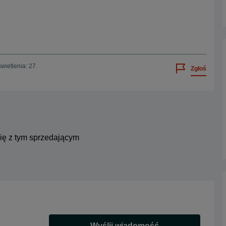
wietlenia: 27
Zgłoś
się z tym sprzedającym
Wyślij wiadomość