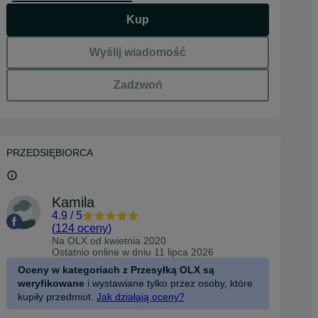
Kup
Wyślij wiadomość
Zadzwoń
PRZEDSIĘBIORCA
Kamila
4.9
/
5
(
124 oceny
)
Na OLX od
kwietnia 2020
Ostatnio online w dniu 11 lipca 2026
Oceny w kategoriach z Przesyłką OLX są
weryfikowane
i wystawiane tylko przez osoby, które
kupiły przedmiot.
Jak działają oceny?