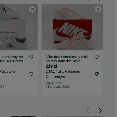
n sneakersy na
Nike dunk sneakersy niskie
Und
białe 40 skórzane
na lato damskie białe
bie
pomarańczowe 40,5
40 
219 zł
249
 Pakietem
230,17 zł z Pakietem
261
Ochronnym
Oc
Nowy Sącz
Now
026
01 sierpnia 2026
01 