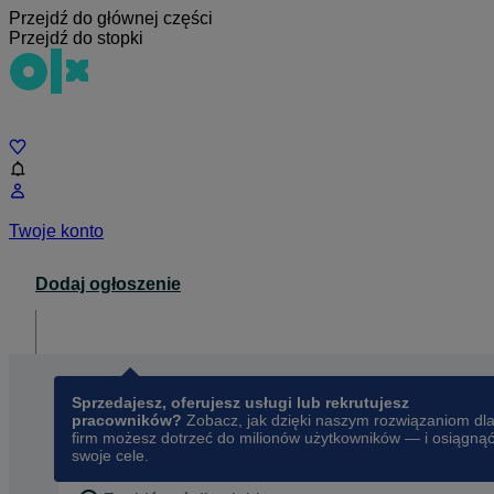
Przejdź do głównej części
Przejdź do stopki
Czat
Twoje konto
Dodaj ogłoszenie
Dla biznesu
opens in a new tab
Sprzedajesz, oferujesz usługi lub rekrutujesz
pracowników?
Zobacz, jak dzięki naszym rozwiązaniom dl
firm możesz dotrzeć do milionów użytkowników — i osiągną
swoje cele.