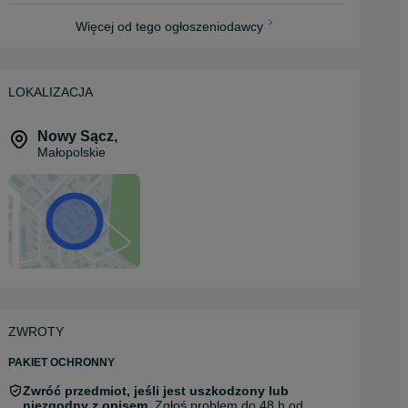
Więcej od tego ogłoszeniodawcy
LOKALIZACJA
Nowy Sącz
,
Małopolskie
ZWROTY
PAKIET OCHRONNY
Zwróć przedmiot, jeśli jest uszkodzony lub
niezgodny z opisem.
Zgłoś problem do 48 h od