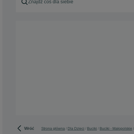
Wróć
Strona główna
Dla Dzieci
Buciki
Buciki - Małopolskie