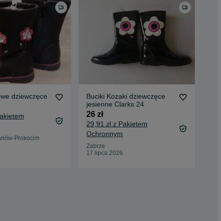
owe dziewczęce
Buciki Kozaki dziewczęce
Bis
jesienne Clarks 24
r 3
26 zł
75 
Pakietem
29,91 zł z Pakietem
81,
Ochronnym
Oc
anów-Prokocim
Zabrze
Ple
17 lipca 2026
15 