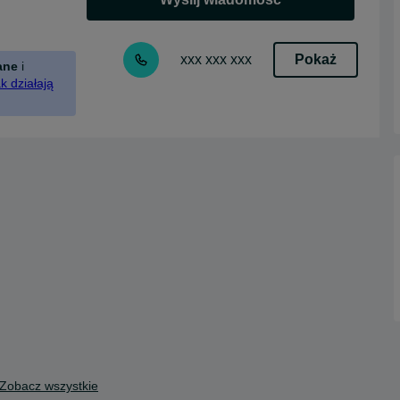
Pokaż
xxx xxx xxx
ane
i
k działają
Zobacz wszystkie