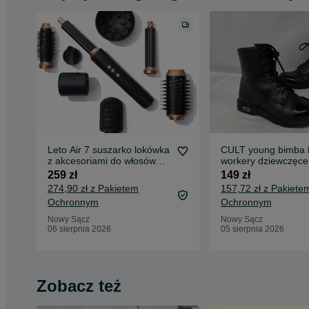
Leto Air 7 suszarko lokówka
CULT young bimba b
z akcesoriami do włosów
workery dziewczęce
walentynki
dziecięce jesienne 
259 zł
149 zł
kostke
274,90 zł z Pakietem
157,72 zł z Pakiete
Ochronnym
Ochronnym
Nowy Sącz
Nowy Sącz
06 sierpnia 2026
05 sierpnia 2026
Zobacz też