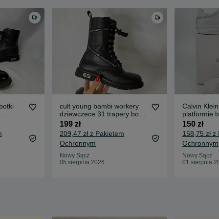
otki
cult young bambi workery
Calvin Klei
dziewczece 31 trapery botki
platformie 
za
skorzane kultowe
buty vultc
199 zł
150 zł
m
209,47 zł z Pakietem
158,75 zł z
Ochronnym
Ochronnym
Nowy Sącz
Nowy Sącz
05 sierpnia 2026
01 sierpnia 2