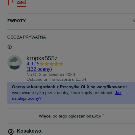
Zgłoś
* INTEGRA F 102006-DZM – Łukowy ostry
* INTEGRA D 100906-DZM – Kulisty
* BMD D 1009 D EL-200 – Kulisty (długość 20 cm)
* BMD D 1210 D EL-170 – Kulisty (średnica 12 mm)
ZWROTY
* INTEGRA – Pilnik precyzyjny (cienki)
* INTEGRA C 061606-DZ – Walcowo-zaokrąglony (średnica 6 mm)
Zasady sprzedaży:
* STAN: 100% NOWE, nigdy nieużywane.
OSOBA PRYWATNA
* ILOŚĆ: Dostępna większa ilość sztuk – możliwość skompletowani
dowolnego zestawu lub zakupu hurtowego.
* CENA: 15 zł za 1 sztukę.
* NEGOCJACJA: Cena jest ostateczna i NIE PODLEGA
kropka555z
NEGOCJACJI.
4.9
/
5
Dostawa:
(
132 oceny
)
* Wysyłka ZA POBRANIEM (kurier lub paczkomat).
Na OLX od
kwietnia 2023
* Wysyłka OLX.
Ostatnio online wczoraj o 11:54
* Odbiór osobisty.
Oceny w kategoriach z Przesyłką OLX są weryfikowane
i
wystawiane tylko przez osoby, które kupiły przedmiot.
Jak
działają oceny?
Więcej od tego ogłoszeniodawcy
Kosakowo
,