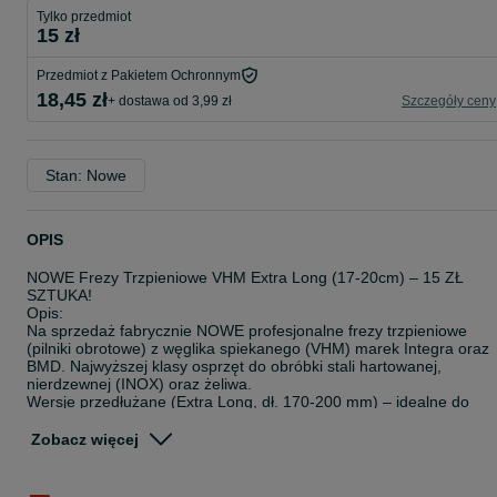
Tylko przedmiot
15 zł
Przedmiot z Pakietem Ochronnym
18,45 zł
+ dostawa od 3,99 zł
Szczegóły ceny
Stan: Nowe
OPIS
NOWE Frezy Trzpieniowe VHM Extra Long (17-20cm) – 15 ZŁ
SZTUKA!
Opis:
Na sprzedaż fabrycznie NOWE profesjonalne frezy trzpieniowe
(pilniki obrotowe) z węglika spiekanego (VHM) marek Integra oraz
BMD. Najwyższej klasy osprzęt do obróbki stali hartowanej,
nierdzewnej (INOX) oraz żeliwa.
Wersje przedłużane (Extra Long, dł. 170-200 mm) – idealne do
pracy w głębokich gniazdach, kanałach i trudno dostępnych
miejscach.
Zobacz więcej
Dostępne modele (zgodnie ze zdjęciem):
* BMD C 1225 D EL-170 – Walcowo-zaokrąglony (12x25 mm)
* BMD C 1020 DXF EL-170 – Walcowo-zaokrąglony (10x20 mm)