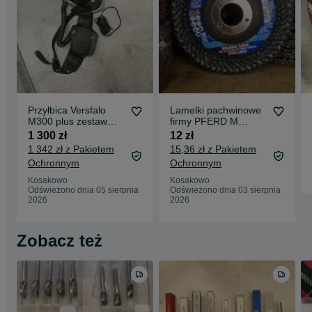
Przyłbica Versfalo
Lamelki pachwinowe
M300 plus zestaw
firmy PFERD M
Adfloo
Polifan P40 125 mm
1 300 zł
12 zł
1 342 zł z Pakietem
15,36 zł z Pakietem
Ochronnym
Ochronnym
Kosakowo
Kosakowo
Odświeżono dnia 05 sierpnia
Odświeżono dnia 03 sierpnia
2026
2026
Zobacz też