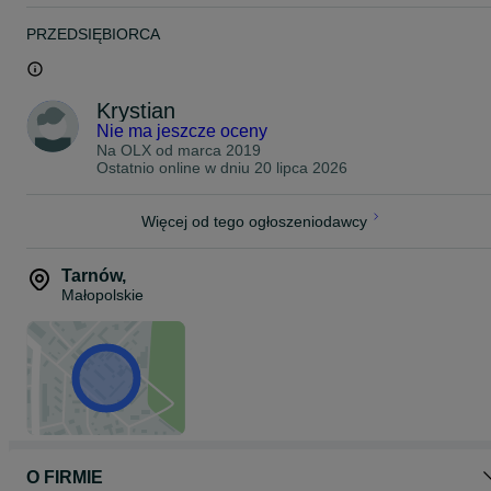
*wyczuwalny zapach dymu
PRZEDSIĘBIORCA
ZALETY
*poprawa ciągu komina
*usunięcie sadzy i smoły
Krystian
*dostosowanie średnicy komina do wymagań pieca
*szybka instalacja systemu kominowego
Nie ma jeszcze oceny
*pozbycie się nieprzyjemnego zapachu
Na OLX od
marca 2019
Ostatnio online w dniu 20 lipca 2026
Pracujemy na terenie całej Polski.
Zapraszamy do kontaktu i darmowego pomiaru
Więcej od tego ogłoszeniodawcy
Tarnów
,
Małopolskie
O FIRMIE