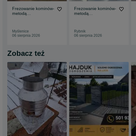
Frezowanie kominów-
Frezowanie kominów-
metodą
metodą
diamentową,montaż
diamentową,montaż
systemów
systemów
kominowych.
kominowych.
Myślenice
Rybnik
06 sierpnia 2026
06 sierpnia 2026
Zobacz też