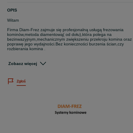
OPIS
Witam
Firma Diam-Frez zajmuje się profesjonalną usługą frezowania
kominów,metoda diamentową( od dołu),która polega na
bezinwazyjnym,mechanicznym zwiększeniu przekroju komina oraz
poprawę jego wydajności.Bez konieczności burzenia ścian,czy
rozbierania komina .
Oferujemy:
Zobacz więcej
*Frezowanie Kominów
*Systemy Kominowe Schiedel
*Wkłady ceramiczne
Zgłoś
*Montaż wkładów kominowych ze stali 1.4404 i 1.4828
*Wentylacje
*Nasady kominowe
*Udzielamy gwarancji
KIEDY NALEŻY PRZEPROWADZIĆ REMONT KOMINA
*zostanie stwierdzona nieszczelność komina
*słaby ciąg komina
*pojawiły się plamy na ścianach,pomiędzy pomieszczeniami
*przewód posiada za mały przekrój