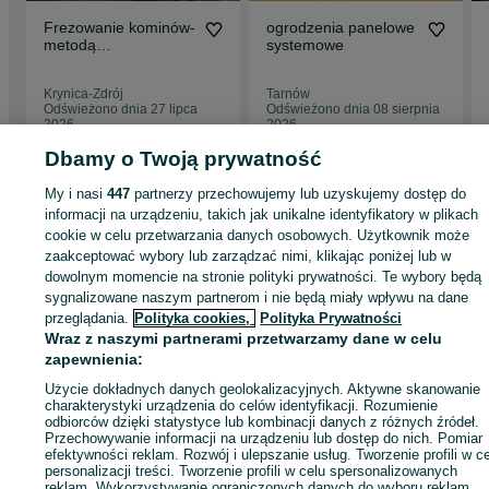
Frezowanie kominów-
ogrodzenia panelowe
metodą
systemowe
diamentową,montaż
systemów
Krynica-Zdrój
Tarnów
kominowych.
Odświeżono dnia 27 lipca
Odświeżono dnia 08 sierpnia
2026
2026
Dbamy o Twoją prywatność
My i nasi
447
partnerzy przechowujemy lub uzyskujemy dostęp do
Strona główna
Usługi
Usługi budowlane i remontowe
Pozostałe
Pozostał
informacji na urządzeniu, takich jak unikalne identyfikatory w plikach
- Małopolskie
Pozostałe - Tarnów
cookie w celu przetwarzania danych osobowych. Użytkownik może
zaakceptować wybory lub zarządzać nimi, klikając poniżej lub w
KATEGORIA
dowolnym momencie na stronie polityki prywatności. Te wybory będą
sygnalizowane naszym partnerom i nie będą miały wpływu na dane
przeglądania.
Polityka cookies,
Polityka Prywatności
ID:
520414605
Wyświetlenia: 20
Wraz z naszymi partnerami przetwarzamy dane w celu
zapewnienia:
Użycie dokładnych danych geolokalizacyjnych. Aktywne skanowanie
Zadzwoń / SMS
Wyślij wiadomość
charakterystyki urządzenia do celów identyfikacji. Rozumienie
odbiorców dzięki statystyce lub kombinacji danych z różnych źródeł.
Przechowywanie informacji na urządzeniu lub dostęp do nich. Pomiar
efektywności reklam. Rozwój i ulepszanie usług. Tworzenie profili w c
personalizacji treści. Tworzenie profili w celu spersonalizowanych
reklam. Wykorzystywanie ograniczonych danych do wyboru reklam.