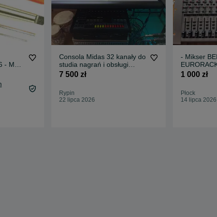
Consola Midas 32 kanały do
- Mikser 
6 - M24
studia nagrań i obsługi
EURORACK 
koncertu
PRO 8 kana
7 500 zł
1 000 zł
m
Rypin
Płock
22 lipca 2026
14 lipca 2026