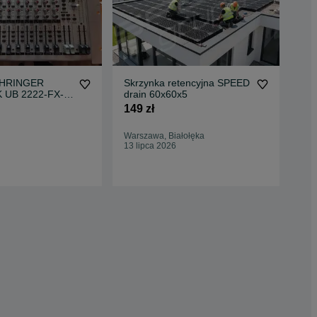
BEHRINGER
Skrzynka retencyjna SPEED
Dek
UB 2222-FX-
drain 60x60x5
tac
łowy
vin
149 zł
55 
61,
Warszawa, Białołęka
Oc
13 lipca 2026
Leg
17 