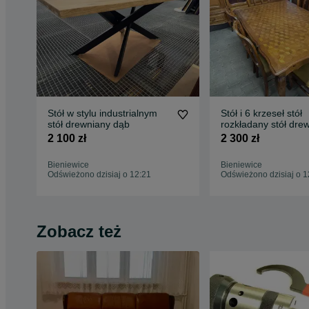
Stół w stylu industrialnym
Stół i 6 krzeseł stół
stół drewniany dąb
rozkładany stół dre
zestaw mebli dąb
2 100 zł
2 300 zł
Bieniewice
Bieniewice
Odświeżono dzisiaj o 12:21
Odświeżono dzisiaj o 1
Zobacz też