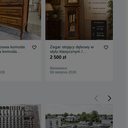
bowa komoda
Zegar stojący dębowy w
Biu
a komoda
stylu klasycznym /
reg
holenderskim Grandfather
biu
2 500 zł
750
Clock
Bieniewice
Bie
026
06 sierpnia 2026
06 