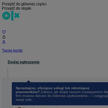
Przejdź do głównej części
Przejdź do stopki
Czat
Twoje konto
Dodaj ogłoszenie
Dla biznesu
opens in a new tab
Sprzedajesz, oferujesz usługi lub rekrutujesz
pracowników?
Zobacz, jak dzięki naszym rozwiązaniom dl
firm możesz dotrzeć do milionów użytkowników — i osiągną
swoje cele.