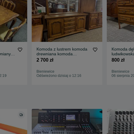
Komoda z lustrem komoda
Komoda dę
wniany
drewniana komoda
ludwikowsk
rustykalna dąb
drewniana
2 700 zł
800 zł
Bieniewice
Bieniewice
2:19
Odświeżono dzisiaj o 12:16
06 sierpnia 2