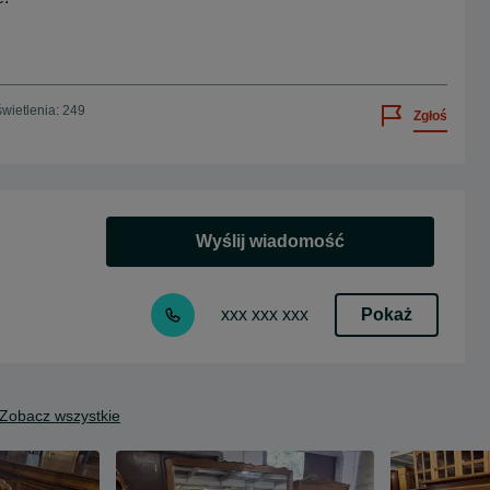
wietlenia: 249
Zgłoś
Wyślij wiadomość
Pokaż
xxx xxx xxx
Zobacz wszystkie