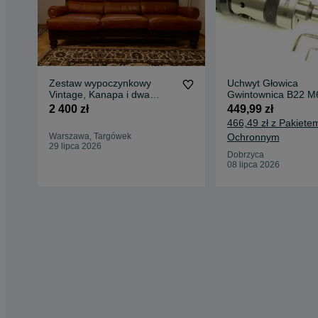
Zestaw wypoczynkowy
Uchwyt Głowica
Vintage, Kanapa i dwa
Gwintownica B22 M
fotele
+ trzpień MK1
2 400 zł
449,99 zł
466,49 zł z Pakiete
Warszawa, Targówek
Ochronnym
29 lipca 2026
Dobrzyca
08 lipca 2026