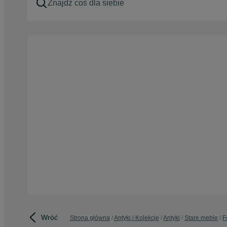
Wróć
Strona główna
Antyki i Kolekcje
Antyki
Stare meble
F