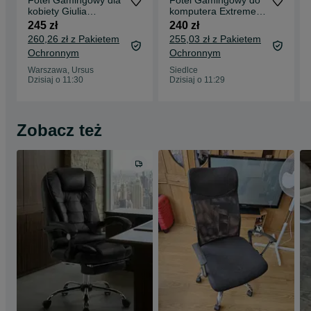
Fotel Gamingowy dla
Fotel Gamingowy do
kobiety Giulia
komputera Extreme
obrotowy z
GT Black
245 zł
240 zł
poduszkami
260,26 zł z Pakietem
255,03 zł z Pakietem
Ochronnym
Ochronnym
Warszawa, Ursus
Siedlce
Dzisiaj o 11:30
Dzisiaj o 11:29
Zobacz też