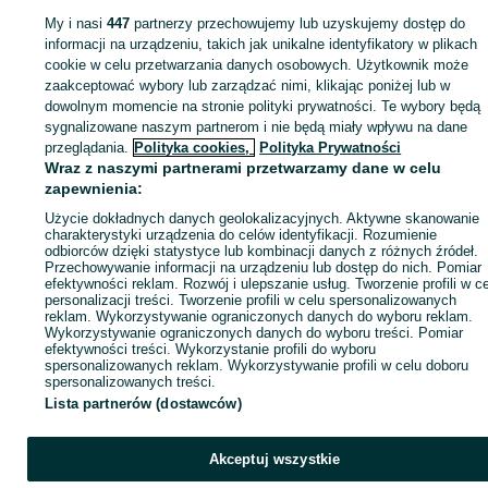
sprzedającym
My i nasi
447
partnerzy przechowujemy lub uzyskujemy dostęp do
informacji na urządzeniu, takich jak unikalne identyfikatory w plikach
cookie w celu przetwarzania danych osobowych. Użytkownik może
Zaloguj się / Załóż konto
zaakceptować wybory lub zarządzać nimi, klikając poniżej lub w
dowolnym momencie na stronie polityki prywatności. Te wybory będą
sygnalizowane naszym partnerom i nie będą miały wpływu na dane
Kup
przeglądania.
Polityka cookies,
Polityka Prywatności
Wraz z naszymi partnerami przetwarzamy dane w celu
zapewnienia:
Użycie dokładnych danych geolokalizacyjnych. Aktywne skanowanie
charakterystyki urządzenia do celów identyfikacji. Rozumienie
odbiorców dzięki statystyce lub kombinacji danych z różnych źródeł.
Przechowywanie informacji na urządzeniu lub dostęp do nich. Pomiar
efektywności reklam. Rozwój i ulepszanie usług. Tworzenie profili w c
personalizacji treści. Tworzenie profili w celu spersonalizowanych
reklam. Wykorzystywanie ograniczonych danych do wyboru reklam.
Wykorzystywanie ograniczonych danych do wyboru treści. Pomiar
efektywności treści. Wykorzystanie profili do wyboru
spersonalizowanych reklam. Wykorzystywanie profili w celu doboru
spersonalizowanych treści.
Lista partnerów (dostawców)
Akceptuj wszystkie