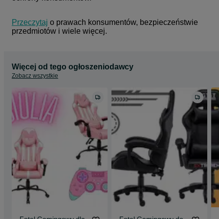
stanowiąc jednocześnie nowoczesną ozdobę każdego wnętrza.
Uwaga: Ze względów technologicznych wymiary produktu mogą
Przeczytaj
 o prawach konsumentów, bezpieczeństwie 
odbiegać od podanych o
przedmiotów i wiele więcej.
Więcej od tego ogłoszeniodawcy
Zobacz wszystkie