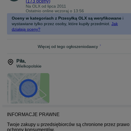
(
173 oceny
)
Na OLX od
lipca 2011
Zakres regulacji wysokości: 10 cm
Ostatnio online wczoraj o 13:56
Maksymalna szerokość (z podłokietnikami): 61 cm
Oceny w kategoriach z Przesyłką OLX są weryfikowane
i
wystawiane tylko przez osoby, które kupiły przedmiot.
Jak
Wymiary oparcia: wysokość 78 cm / szerokość 54 cm
działają oceny?
Wymiary siedziska: szerokość 50 cm / wysokość od podłogi 42-52
cm
Więcej od tego ogłoszeniodawcy
Szerokość podstawy: 65 cm
Materiał: Pikowana ekoskóra premium i detale Carbon
Piła
,
Wielkopolskie
Mechanizm: Płynna regulacja wysokości i kąta nachylenia
Dodatki: Chowany podnóżek, dwie poduszki wspierające,
gumowane kółka
Informacje o dostawie:
Wysyłka OLX: Realizowana zgodnie z aktualnym cennikiem serwis
Wysyłka za pobraniem (kurier DPD): Koszt produktu + 20 zł.
INFORMACJE PRAWNE
Podsumowanie:
Twoje zakupy u przedsiębiorców są chronione przez prawo 
Quattro Carbon Black to coś więcej niż zwykłe krzesło obrotowe. T
ochrony konsumentów.
przemyślana konstrukcja, która dba o Twój komfort i zdrowie,