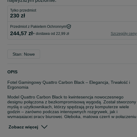
najwyższym poziomie.
Tylko przedmiot
230 zł
Przedmiot z Pakietem Ochronnym
244,57 zł
+ dostawa od 22,99 zł
Szczegóły ceny
Stan: Nowe
OPIS
Fotel Gamingowy Quattro Carbon Black – Elegancja, Trwałość i
Ergonomia
Model Quattro Carbon Black to kwintesencja nowoczesnego
designu połączona z bezkompromisową wygodą. Został stworzony
myślą o użytkownikach, którzy spędzają przy komputerze wiele
godzin – zarówno podczas intensywnych rozgrywek, jak i
wymagającej pracy biurowej. Głęboka, matowa czerń w połączeniu
z teksturą włókna węglowego nadaje stanowisku profesjonalny,
prestiżowy wygląd.
Zobacz więcej
Dlaczego warto wybrać model Quattro Carbon Black?