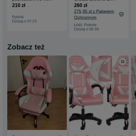
ESPACE Blue
Black/Orange
210 zł
260 zł
275,95 zł z Pakietem
Rybnik
Ochronnym
Dzisiaj o 07:23
Łódź, Polesie
Dzisiaj o 06:39
Zobacz też