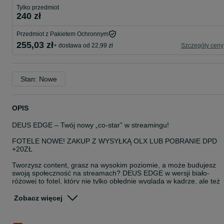
Tylko przedmiot
240 zł
Przedmiot z Pakietem Ochronnym
255,03 zł
+ dostawa od 22,99 zł
Szczegóły ceny
Stan: Nowe
OPIS
DEUS EDGE – Twój nowy „co-star” w streamingu!
FOTELE NOWE! ZAKUP Z WYSYŁKĄ OLX LUB POBRANIE DPD
+20ZŁ
Tworzysz content, grasz na wysokim poziomie, a może budujesz
swoją społeczność na streamach? DEUS EDGE w wersji biało-
różowej to fotel, który nie tylko obłędnie wygląda w kadrze, ale też
wspiera Cię podczas najdłuższych transmisji. Zapomnij o zmęczen
po kilku godzinach „live’a” – ten model to miks bezkompromisowej
Zobacz więcej
ergonomii, stabilności i stylu, który pokochają Twoi widzowie. To
Twój prywatny tron w świecie gamingu!
Chwila dla Ciebie – wysuwany podnóżek na przerwy „Just Chatting