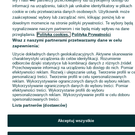
My i nasi
447
partnerzy przechowujemy lub uzyskujemy dostęp do
informacji na urządzeniu, takich jak unikalne identyfikatory w plikach
cookie w celu przetwarzania danych osobowych. Użytkownik może
Zaloguj się / Załóż konto
zaakceptować wybory lub zarządzać nimi, klikając poniżej lub w
dowolnym momencie na stronie polityki prywatności. Te wybory będą
sygnalizowane naszym partnerom i nie będą miały wpływu na dane
Kup
przeglądania.
Polityka cookies,
Polityka Prywatności
Wraz z naszymi partnerami przetwarzamy dane w celu
zapewnienia:
Użycie dokładnych danych geolokalizacyjnych. Aktywne skanowanie
charakterystyki urządzenia do celów identyfikacji. Rozumienie
odbiorców dzięki statystyce lub kombinacji danych z różnych źródeł.
Przechowywanie informacji na urządzeniu lub dostęp do nich. Pomiar
efektywności reklam. Rozwój i ulepszanie usług. Tworzenie profili w c
personalizacji treści. Tworzenie profili w celu spersonalizowanych
reklam. Wykorzystywanie ograniczonych danych do wyboru reklam.
Wykorzystywanie ograniczonych danych do wyboru treści. Pomiar
efektywności treści. Wykorzystanie profili do wyboru
spersonalizowanych reklam. Wykorzystywanie profili w celu doboru
spersonalizowanych treści.
Lista partnerów (dostawców)
Akceptuj wszystkie