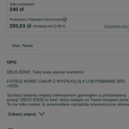
Tylko przedmiot
240 zł
Przedmiot z Pakietem Ochronnym
255,03 zł
+ dostawa od 22,99 zł
Szczegóły ceny
Stan: Nowe
OPIS
DEUS EDGE: Twój nowy wymiar komfortu!
FOTELE NOWE! ZAKUP Z WYSYŁKĄ OLX LUB POBRANIE DPD
+20ZŁ
Szukasz balansu między intensywnym gamingiem a produktywną
pracą? DEUS EDGE to fotel, który nadąża za Twoim tempem życia
To nie tylko mebel, to przemyślane narzędzie ergonomiczne ubran
w nowoczesny design i oddychające materiały. Stworzony dla tych,
którzy od biurka wymagają czegoś więcej niż tylko miejsca do
Zobacz więcej
siedzenia – tutaj liczy się stabilność, praktyczność i regeneracja w
zasięgu ręki.
Odpoczynek w wersji „Express” – wysuwany podnóżek