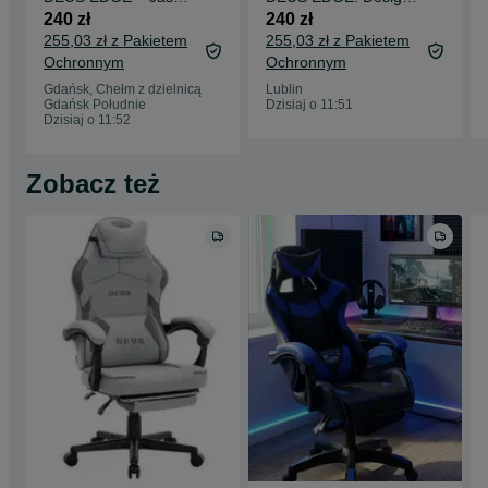
błękit, pełna wygoda i
Light Blue |
240 zł
240 zł
podnóżek
Ergonomia i Relaks
255,03 zł z Pakietem
255,03 zł z Pakietem
Ochronnym
Ochronnym
Gdańsk, Chełm z dzielnicą
Lublin
Gdańsk Południe
Dzisiaj o 11:51
Dzisiaj o 11:52
Zobacz też