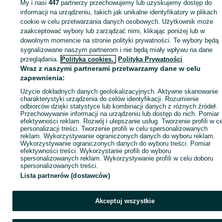
My i nasi
447
partnerzy przechowujemy lub uzyskujemy dostęp do
informacji na urządzeniu, takich jak unikalne identyfikatory w plikach
cookie w celu przetwarzania danych osobowych. Użytkownik może
Zaloguj się / Załóż konto
zaakceptować wybory lub zarządzać nimi, klikając poniżej lub w
dowolnym momencie na stronie polityki prywatności. Te wybory będą
sygnalizowane naszym partnerom i nie będą miały wpływu na dane
Kup
przeglądania.
Polityka cookies,
Polityka Prywatności
Wraz z naszymi partnerami przetwarzamy dane w celu
zapewnienia:
Użycie dokładnych danych geolokalizacyjnych. Aktywne skanowanie
charakterystyki urządzenia do celów identyfikacji. Rozumienie
odbiorców dzięki statystyce lub kombinacji danych z różnych źródeł.
Przechowywanie informacji na urządzeniu lub dostęp do nich. Pomiar
efektywności reklam. Rozwój i ulepszanie usług. Tworzenie profili w c
personalizacji treści. Tworzenie profili w celu spersonalizowanych
reklam. Wykorzystywanie ograniczonych danych do wyboru reklam.
Wykorzystywanie ograniczonych danych do wyboru treści. Pomiar
efektywności treści. Wykorzystanie profili do wyboru
spersonalizowanych reklam. Wykorzystywanie profili w celu doboru
spersonalizowanych treści.
Lista partnerów (dostawców)
Akceptuj wszystkie