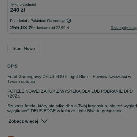
Tylko przedmiot
240 zł
Przedmiot z Pakietem Ochronnym
255,03 zł
+ dostawa od 22,99 zł
Szczegóły ceny
Stan: Nowe
OPIS
Fotel Gamingowy DEUS EDGE Light Blue – Powiew świeżości w
Twoim setupie
FOTELE NOWE! ZAKUP Z WYSYŁKĄ OLX LUB POBRANIE DPD
+20ZŁ
Szukasz fotela, który nie tylko dba o Twój kręgosłup, ale też wyglą
wyjątkowo? DEUS EDGE w kolorze Light Blue to połączenie
zaawansowanej ergonomii z unikalnym designem. Pastelowy,
jasnoniebieski odcień tkaniny nadaje wnętrzu nowoczesny, lekki
Zobacz więcej
charakter, idealnie komponując się z jasnymi meblami i
gamingowymi akcesoriami.
Co wyróżnia model DEUS EDGE Light Blue?