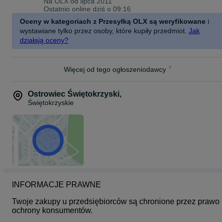
Na OLX od
lipca 2011
Ostatnio online dziś o 09:16
Odcinek szyjny: Miękki zagłówek eliminuje napięcie mięśni karku.
Oceny w kategoriach z Przesyłką OLX są weryfikowane
i
Ramiona i barki: Miękkie, profilowane podłokietniki pozwalają na
wystawiane tylko przez osoby, które kupiły przedmiot.
Jak
wygodne oparcie rąk podczas pisania lub sterowania padem.
działają oceny?
Specyfikacja Techniczna:
Materiał obicia - Wysokiej jakości, odporna na ścieranie tkanina
Więcej od tego ogłoszeniodawcy
Maksymalna wysokość - 124 cm
Wysokość siedziska - 42 – 52 cm (regulacja 10 cm)
Wymiary siedziska - 49 x 49 cm
Ostrowiec Świętokrzyski
,
Podstawa i kółka - Stabilna konstrukcja, kółka kauczukowe (non-
Świętokrzyskie
scratch)
Funkcje dodatkowe -Wysuwany podnóżek, funkcja odchylania, obr
360°
Kolor - Jasnoniebieski (Light Blue)
INFORMACJE PRAWNE
Twoje zakupy u przedsiębiorców są chronione przez prawo 
ochrony konsumentów.