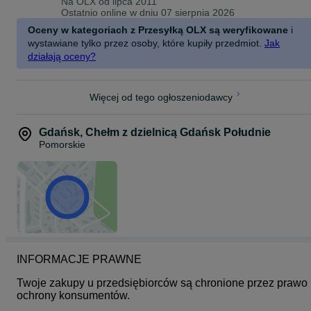
Na OLX od
lipca 2011
Ostatnio online w dniu 07 sierpnia 2026
Odcinek szyjny: Miękki zagłówek eliminuje napięcie mięśni karku.
Oceny w kategoriach z Przesyłką OLX są weryfikowane
i
Ramiona i barki: Miękkie, profilowane podłokietniki pozwalają na
wystawiane tylko przez osoby, które kupiły przedmiot.
Jak
wygodne oparcie rąk podczas pisania lub sterowania padem.
działają oceny?
Specyfikacja Techniczna:
Materiał obicia - Wysokiej jakości, odporna na ścieranie tkanina
Więcej od tego ogłoszeniodawcy
Maksymalna wysokość - 124 cm
Wysokość siedziska - 42 – 52 cm (regulacja 10 cm)
Wymiary siedziska - 49 x 49 cm
Gdańsk
,
Chełm z dzielnicą Gdańsk Południe
Podstawa i kółka - Stabilna konstrukcja, kółka kauczukowe (non-
Pomorskie
scratch)
Funkcje dodatkowe -Wysuwany podnóżek, funkcja odchylania, obr
360°
Kolor - Jasnoniebieski (Light Blue)
INFORMACJE PRAWNE
Twoje zakupy u przedsiębiorców są chronione przez prawo 
ochrony konsumentów.