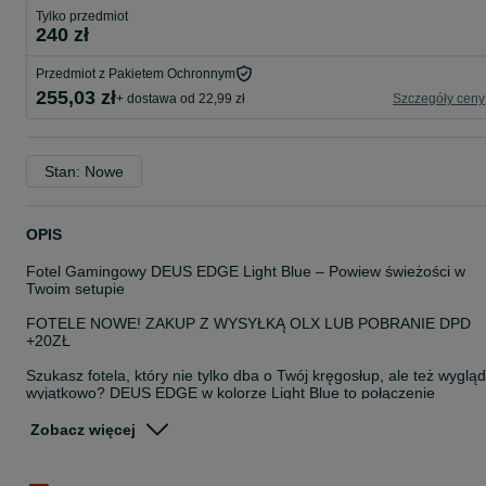
Tylko przedmiot
240 zł
Przedmiot z Pakietem Ochronnym
255,03 zł
+ dostawa od 22,99 zł
Szczegóły ceny
Stan: Nowe
OPIS
Fotel Gamingowy DEUS EDGE Light Blue – Powiew świeżości w
Twoim setupie
FOTELE NOWE! ZAKUP Z WYSYŁKĄ OLX LUB POBRANIE DPD
+20ZŁ
Szukasz fotela, który nie tylko dba o Twój kręgosłup, ale też wyglą
wyjątkowo? DEUS EDGE w kolorze Light Blue to połączenie
zaawansowanej ergonomii z unikalnym designem. Pastelowy,
jasnoniebieski odcień tkaniny nadaje wnętrzu nowoczesny, lekki
Zobacz więcej
charakter, idealnie komponując się z jasnymi meblami i
gamingowymi akcesoriami.
Co wyróżnia model DEUS EDGE Light Blue?