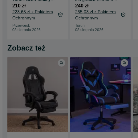
Ergonomia i Design w
GT Light Blue
210 zł
240 zł
dobrej cenie
223,65 zł z Pakietem
255,03 zł z Pakietem
Ochronnym
Ochronnym
Przeworsk
Toruń
08 sierpnia 2026
08 sierpnia 2026
Zobacz też