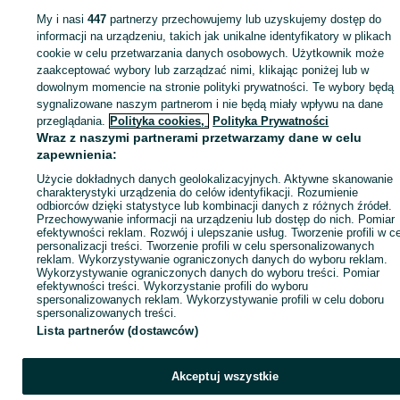
sprzedającym
My i nasi
447
partnerzy przechowujemy lub uzyskujemy dostęp do
informacji na urządzeniu, takich jak unikalne identyfikatory w plikach
cookie w celu przetwarzania danych osobowych. Użytkownik może
Zaloguj się / Załóż konto
zaakceptować wybory lub zarządzać nimi, klikając poniżej lub w
dowolnym momencie na stronie polityki prywatności. Te wybory będą
sygnalizowane naszym partnerom i nie będą miały wpływu na dane
Kup
przeglądania.
Polityka cookies,
Polityka Prywatności
Wraz z naszymi partnerami przetwarzamy dane w celu
zapewnienia:
Użycie dokładnych danych geolokalizacyjnych. Aktywne skanowanie
charakterystyki urządzenia do celów identyfikacji. Rozumienie
odbiorców dzięki statystyce lub kombinacji danych z różnych źródeł.
Przechowywanie informacji na urządzeniu lub dostęp do nich. Pomiar
efektywności reklam. Rozwój i ulepszanie usług. Tworzenie profili w c
personalizacji treści. Tworzenie profili w celu spersonalizowanych
reklam. Wykorzystywanie ograniczonych danych do wyboru reklam.
Wykorzystywanie ograniczonych danych do wyboru treści. Pomiar
efektywności treści. Wykorzystanie profili do wyboru
spersonalizowanych reklam. Wykorzystywanie profili w celu doboru
spersonalizowanych treści.
Lista partnerów (dostawców)
Akceptuj wszystkie