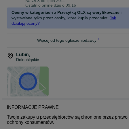
Na OLX od
lipca 2011
Specyfikacja Techniczna:
Ostatnio online dziś o 09:16
Materiał obicia - Wysokiej jakości, odporna na ścieranie tkanina
Oceny w kategoriach z Przesyłką OLX są weryfikowane
i
Maksymalna wysokość - 124 cm
wystawiane tylko przez osoby, które kupiły przedmiot.
Jak
Wysokość siedziska - 42 – 52 cm (regulacja 10 cm)
działają oceny?
Wymiary siedziska - 49 x 49 cm
Podstawa i kółka - Stabilna konstrukcja, kółka kauczukowe (non-
scratch)
Funkcje dodatkowe -Wysuwany podnóżek, funkcja odchylania, obr
Więcej od tego ogłoszeniodawcy
360°
Kolor - Beżowy (Beige)
Lubin
,
Dolnośląskie
INFORMACJE PRAWNE
Twoje zakupy u przedsiębiorców są chronione przez prawo 
ochrony konsumentów.