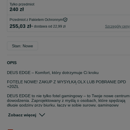
Tylko przedmiot
240 zł
Przedmiot z Pakietem Ochronnym
255,03 zł
+ dostawa od 22,99 zł
Szczegóły ceny
Stan: Nowe
OPIS
DEUS EDGE – Komfort, który dotrzymuje Ci kroku
FOTELE NOWE! ZAKUP Z WYSYŁKĄ OLX LUB POBRANIE DPD
+20ZŁ
DEUS EDGE to nie tylko fotel gamingowy – to Twoje nowe centrum
dowodzenia. Zaprojektowany z myślą o osobach, które spędzają
długie godziny przy biurku, łączy w sobie surowy, gamingowy
charakter z elegancją nowoczesnego biura. Niezależnie od tego,
czy wspinasz się w rankingach ulubionej gry, czy domykasz ważny
Zobacz więcej
projekt, DEUS EDGE dba o Twoją postawę i wygodę.
Kluczowe zalety, które poczujesz od razu: