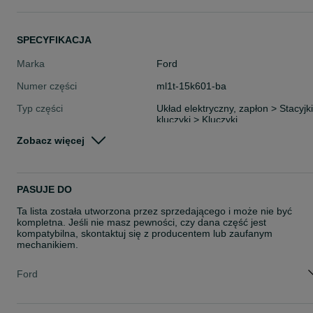
SPECYFIKACJA
Marka
Ford
Numer części
ml1t-15k601-ba
Typ części
Układ elektryczny, zapłon > Stacyjki
kluczyki > Kluczyki
Zobacz więcej
Stan
Używane
Rodzaj
Układ elektryczny
PASUJE DO
Ta lista została utworzona przez sprzedającego i może nie być
kompletna. Jeśli nie masz pewności, czy dana część jest
kompatybilna, skontaktuj się z producentem lub zaufanym
mechanikiem.
Ford