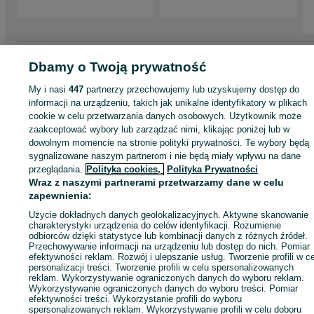
Strona główna
Motoryzacja
Części samochodowe
Osobowe
Osobowe -
Dbamy o Twoją prywatność
Mazowieckie
Osobowe - Wołomin
My i nasi
447
partnerzy przechowujemy lub uzyskujemy dostęp do
informacji na urządzeniu, takich jak unikalne identyfikatory w plikach
KATEGORIA
cookie w celu przetwarzania danych osobowych. Użytkownik może
zaakceptować wybory lub zarządzać nimi, klikając poniżej lub w
dowolnym momencie na stronie polityki prywatności. Te wybory będą
ID:
936163687
Wyświetlenia: 
sygnalizowane naszym partnerom i nie będą miały wpływu na dane
przeglądania.
Polityka cookies,
Polityka Prywatności
Wraz z naszymi partnerami przetwarzamy dane w celu
Zadzwoń / SMS
Wyślij wiadomość
zapewnienia:
Użycie dokładnych danych geolokalizacyjnych. Aktywne skanowanie
charakterystyki urządzenia do celów identyfikacji. Rozumienie
odbiorców dzięki statystyce lub kombinacji danych z różnych źródeł.
Przechowywanie informacji na urządzeniu lub dostęp do nich. Pomiar
efektywności reklam. Rozwój i ulepszanie usług. Tworzenie profili w c
personalizacji treści. Tworzenie profili w celu spersonalizowanych
reklam. Wykorzystywanie ograniczonych danych do wyboru reklam.
Wykorzystywanie ograniczonych danych do wyboru treści. Pomiar
efektywności treści. Wykorzystanie profili do wyboru
spersonalizowanych reklam. Wykorzystywanie profili w celu doboru