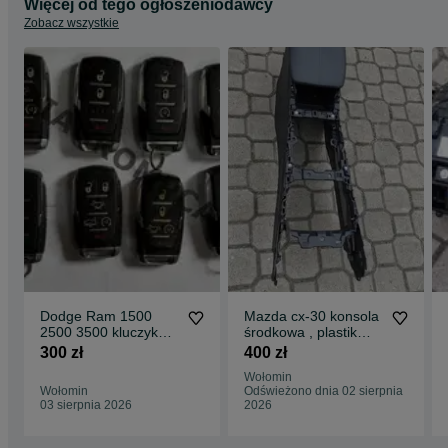
Więcej od tego ogłoszeniodawcy
Zobacz wszystkie
Dodge Ram 1500
Mazda cx-30 konsola
2500 3500 kluczyk
środkowa , plastik
pilot keyless
,środek
300 zł
400 zł
,kierownica,obudowa
Wołomin
Wołomin
Odświeżono dnia 02 sierpnia
03 sierpnia 2026
2026