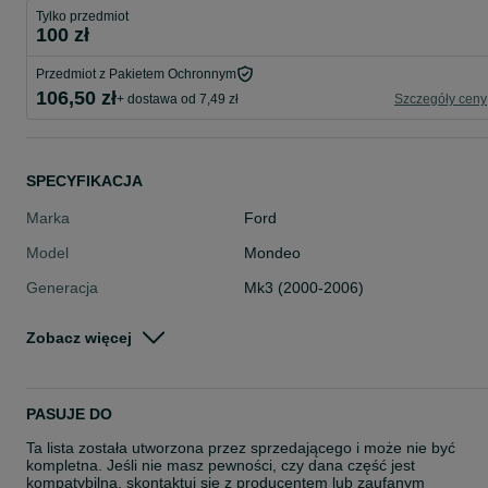
Tylko przedmiot
100 zł
Przedmiot z Pakietem Ochronnym
106,50 zł
+ dostawa od 7,49 zł
Szczegóły ceny
SPECYFIKACJA
Marka
Ford
Model
Mondeo
Generacja
Mk3 (2000-2006)
Typ części
Oświetlenie > Lampy tylne i elemen
Zobacz więcej
y > Lampy tylne
Stan
Używane
Rodzaj
Oświetlenie
PASUJE DO
Ta lista została utworzona przez sprzedającego i może nie być
kompletna. Jeśli nie masz pewności, czy dana część jest
kompatybilna, skontaktuj się z producentem lub zaufanym