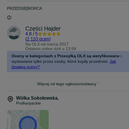
PRZEDSIĘBIORCA
Części Hajder
4.8
/
5
(
2 110 ocen
)
Na OLX od
marca 2017
Ostatnio online dziś o 13:59
Oceny w kategoriach z Przesyłką OLX są weryfikowane
i
wystawiane tylko przez osoby, które kupiły przedmiot.
Jak
działają oceny?
Więcej od tego ogłoszeniodawcy
Wólka Sokołowska
,
Podkarpackie