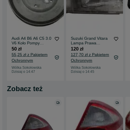
Audi A4 B6 A6 C5 3.0
Suzuki Grand Vitara
V6 Koło Pompy
Lampa Prawa
Wspomagania
Przednia Prawy Przód
50 zł
120 zł
55,25 zł z Pakietem
127,70 zł z Pakietem
Ochronnym
Ochronnym
Wólka Sokołowska
Wólka Sokołowska
Dzisiaj o 14:47
Dzisiaj o 14:45
Zobacz też