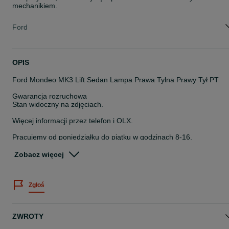
mechanikiem.
Ford
OPIS
Ford Mondeo MK3 Lift Sedan Lampa Prawa Tylna Prawy Tył PT
Gwarancja rozruchowa
Stan widoczny na zdjęciach.
Więcej informacji przez telefon i OLX.
Pracujemy od poniedziałku do piątku w godzinach 8-16.
Nr magazynowy: 44412/M4
Zobacz więcej
Posiadamy duży asortyment części z demontażu.
Zapraszamy do współpracy.
Możliwość wysyłki.
Zgłoś
kasacjahajder.pl
ZWROTY