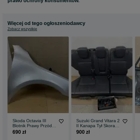
prawo ochrony konsumentów.
Więcej od tego ogłoszeniodawcy
Zobacz wszystkie
Skoda Octavia III
Suzuki Grand Vitara 2
Blotnik Prawy Przód
II Kanapa Tył Skora
Kolor LA7W
Pasy Zaślepki
690 zł
900 zł