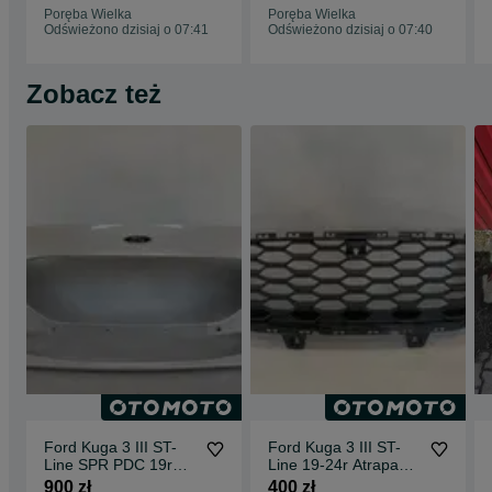
Poręba Wielka
Poręba Wielka
Odświeżono dzisiaj o 07:41
Odświeżono dzisiaj o 07:40
Zobacz też
Ford Kuga 3 III ST-
Ford Kuga 3 III ST-
Line SPR PDC 19r
Line 19-24r Atrapa
Zderzak przod
kratka grill kamera st
900 zł
400 zł