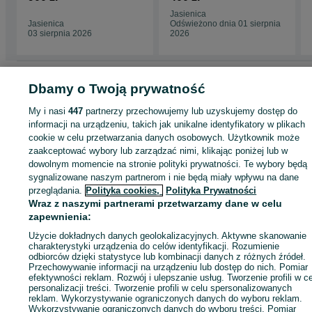
przedni 2019 st line
line
Jasienica
Jasienica
Odświeżono dnia 01 sierpnia
03 sierpnia 2026
2026
Strona główna
Motoryzacja
Części samochodowe
Osobowe
Osobowe -
Dbamy o Twoją prywatność
Małopolskie
Osobowe - Poręba Wielka
My i nasi
447
partnerzy przechowujemy lub uzyskujemy dostęp do
informacji na urządzeniu, takich jak unikalne identyfikatory w plikach
KATEGORIA
cookie w celu przetwarzania danych osobowych. Użytkownik może
zaakceptować wybory lub zarządzać nimi, klikając poniżej lub w
dowolnym momencie na stronie polityki prywatności. Te wybory będą
ID:
958562773
Wyświetlenia: 1
sygnalizowane naszym partnerom i nie będą miały wpływu na dane
przeglądania.
Polityka cookies,
Polityka Prywatności
Zadzwoń / SMS
Wyślij wiadomość
Wraz z naszymi partnerami przetwarzamy dane w celu
zapewnienia:
Użycie dokładnych danych geolokalizacyjnych. Aktywne skanowanie
charakterystyki urządzenia do celów identyfikacji. Rozumienie
odbiorców dzięki statystyce lub kombinacji danych z różnych źródeł.
Przechowywanie informacji na urządzeniu lub dostęp do nich. Pomiar
efektywności reklam. Rozwój i ulepszanie usług. Tworzenie profili w c
personalizacji treści. Tworzenie profili w celu spersonalizowanych
reklam. Wykorzystywanie ograniczonych danych do wyboru reklam.
Wykorzystywanie ograniczonych danych do wyboru treści. Pomiar