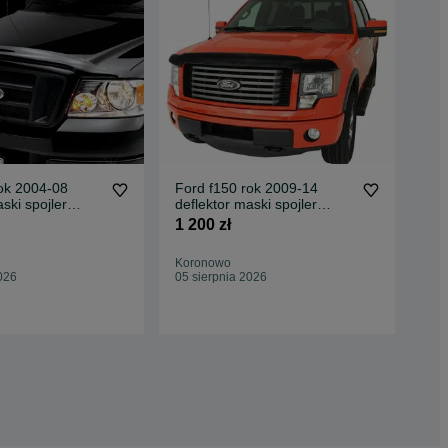
ok 2004-08
Ford f150 rok 2009-14
For
ski spojler
deflektor maski spojler
ble
tas
maski .Rarytas
moc
1 200 zł
600
Koronowo
Kor
026
05 sierpnia 2026
Odś