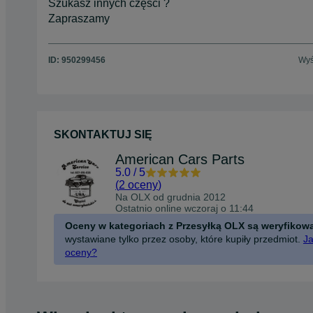
Szukasz innych części ?
Zapraszamy
ID:
950299456
Wyś
SKONTAKTUJ SIĘ
American Cars Parts
5.0
/
5
(
2 oceny
)
Na OLX od
grudnia 2012
Ostatnio online wczoraj o 11:44
Oceny w kategoriach z Przesyłką OLX są weryfikow
wystawiane tylko przez osoby, które kupiły przedmiot.
Ja
oceny?