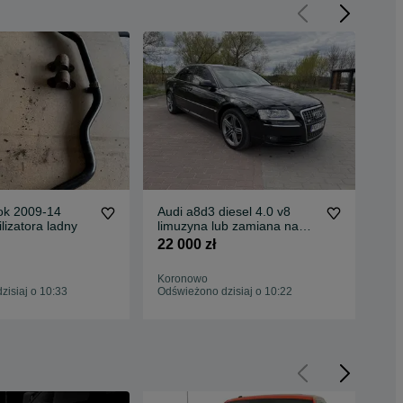
ok 2009-14
Audi a8d3 diesel 4.0 v8
Sko
lizatora ladny
limuzyna lub zamiana na
201
wywrotke bus lub quada
22 000 zł
5 8
Koronowo
Bus
isiaj o 10:33
Odświeżono dzisiaj o 10:22
Odś