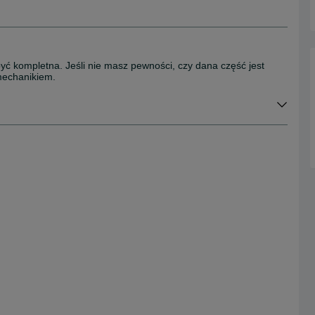
dowe
być kompletna. Jeśli nie masz pewności, czy dana część jest
mechanikiem.