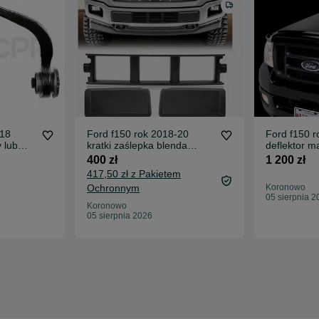
-18
Ford f150 rok 2018-20
Ford f150 r
 lub
kratki zaślepka blenda
deflektor ma
zderzaka NOWA
maski .Rary
400 zł
1 200 zł
417,50 zł z Pakietem
Ochronnym
Koronowo
05 sierpnia 2
Koronowo
05 sierpnia 2026