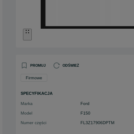
PROMUJ
ODŚWIEŻ
Firmowe
SPECYFIKACJA
Marka
Ford
Model
F150
Numer części
FL3Z17906DPTM
Typ części
Części karoserii > Pozostałe