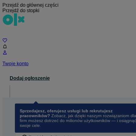
Przejdź do głównej części
Przejdź do stopki
Czat
Twoje konto
Dodaj ogłoszenie
Dla biznesu
opens in a new tab
Sprzedajesz, oferujesz usługi lub rekrutujesz
pracowników?
Zobacz, jak dzięki naszym rozwiązaniom dl
firm możesz dotrzeć do milionów użytkowników — i osiągną
swoje cele.