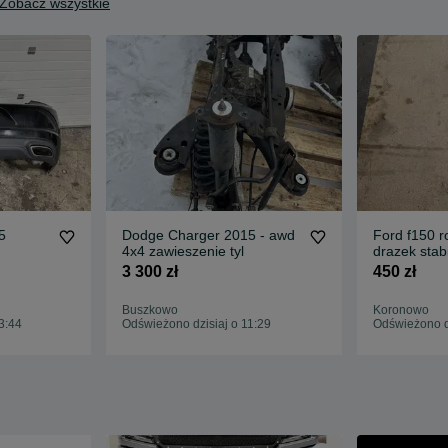
Zobacz wszystkie
5
Dodge Charger 2015 - awd
Ford f150 r
4x4 zawieszenie tyl
drazek stabi
3 300 zł
450 zł
Buszkowo
Koronowo
3:44
Odświeżono dzisiaj o 11:29
Odświeżono dz