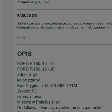
Zobacz więcej
Stan
Nowe
Rodzaj
Pozostałe części samocho
PASUJE DO
Ta lista została utworzona przez sprzedającego i może nie 
kompatybilna, skontaktuj się z producentem lub zaufanym 
Ford
OPIS
FORD F-150, 15 - 17
FORD F-150, 18 - 20
Zderzak tył
kolor: czarny
Kod Oryginalu: FL3Z17906DPTM
Jakość: PJ
strona: prawa
Miejsce w Pojeździe: tyl
Dodatkowa informacja: z otworami na partroniki