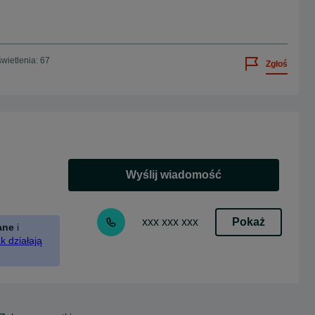
wietlenia: 67
Zgłoś
Wyślij wiadomość
Pokaż
xxx xxx xxx
ane
i
k działają