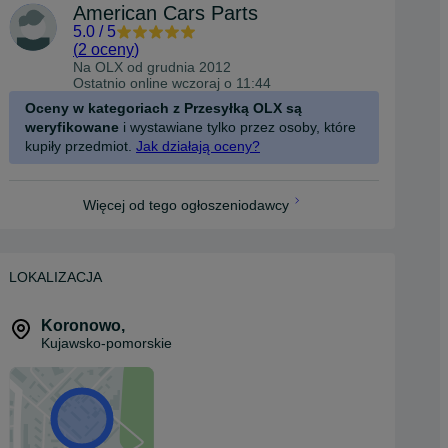
American Cars Parts
5.0
/
5
(
2 oceny
)
Na OLX od
grudnia 2012
Ostatnio online wczoraj o 11:44
Oceny w kategoriach z Przesyłką OLX są
weryfikowane
i wystawiane tylko przez osoby, które
kupiły przedmiot.
Jak działają oceny?
Więcej od tego ogłoszeniodawcy
LOKALIZACJA
Koronowo
,
Kujawsko-pomorskie