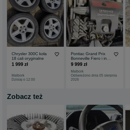
Chrysler 300C koła
Pontiac Grand Prix
18 cali oryginalne
Bonneville Fiero i inne
GM kompletny silnik
1 999 zł
9 999 zł
L67
Malbork
Malbork
Odświeżono dnia 05 sierpnia
Dzisiaj o 12:00
2026
Zobacz też