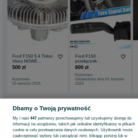
Ford F150 5.4 Triton
Ford F150
Visco NOWE
przełącznik
Sprzęgło Wiskotyczne
kierunkowskazów
500 zł
600 zł
BC3T-13K359-BAW
Koronowo
Koronowo
Odświeżono dnia 01 sierpnia
05 sierpnia 2026
2026
Dbamy o Twoją prywatność
Strona główna
Motoryzacja
Części samochodowe
Osobowe
Osobowe -
Pomorskie
Osobowe - Malbork
My i nasi
447
partnerzy przechowujemy lub uzyskujemy dostęp do
informacji na urządzeniu, takich jak unikalne identyfikatory w plikach
cookie w celu przetwarzania danych osobowych. Użytkownik może
KATEGORIA
zaakceptować wybory lub zarządzać nimi, klikając poniżej lub w