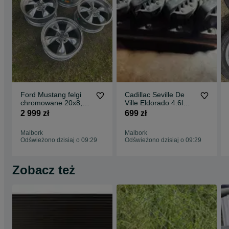
Ford Mustang felgi
Cadillac Seville De
chromowane 20x8,5 i
Ville Eldorado 4.6l
20x11
moduł zapłonu
2 999 zł
699 zł
Malbork
Malbork
Odświeżono dzisiaj o 09:29
Odświeżono dzisiaj o 09:29
Zobacz też