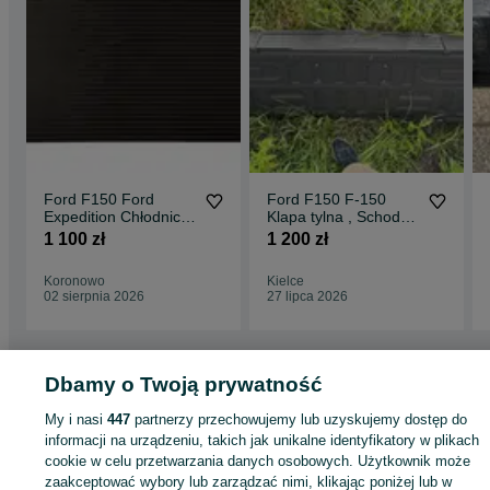
Ford F150 Ford
Ford F150 F-150
Expedition Chłodnica
Klapa tylna , Schodek
klimatyzacji .Części z
.
1 100 zł
1 200 zł
USA .
Koronowo
Kielce
02 sierpnia 2026
27 lipca 2026
Dbamy o Twoją prywatność
Strona główna
Motoryzacja
Części samochodowe
Osobowe
Osobowe -
Pomorskie
Osobowe - Malbork
My i nasi
447
partnerzy przechowujemy lub uzyskujemy dostęp do
informacji na urządzeniu, takich jak unikalne identyfikatory w plikach
cookie w celu przetwarzania danych osobowych. Użytkownik może
KATEGORIA
zaakceptować wybory lub zarządzać nimi, klikając poniżej lub w