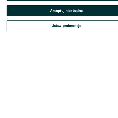
Akceptuj niezbędne
Ustaw preferencje
Zadzwoń / SMS
Wyślij wiadomość
Szukaj
Obserwujesz
Dodaj
Chat
K