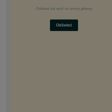
Odśwież lub wróć na stronę główną
Odśwież