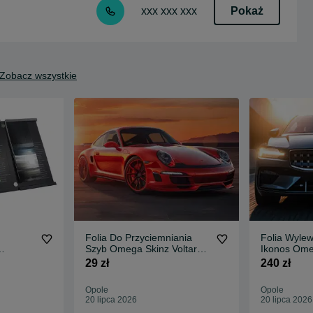
Pokaż
xxx xxx xxx
Zobacz wszystkie
Folia Do Przyciemniania
Folia Wyle
Szyb Omega Skinz Voltar
Ikonos Ome
inz
Elite 05 0,5x1m
Black Glos
29 zł
240 zł
Opole
Opole
20 lipca 2026
20 lipca 2026