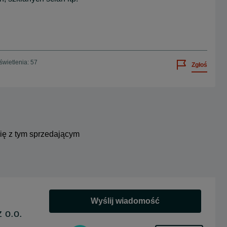
wietlenia: 57
Zgłoś
się z tym sprzedającym
Wyślij wiadomość
 o.o.