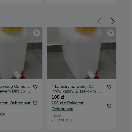
na wodę Comet z
4 kanistry na wodę, 13
Bań
lewem DIN 96 i
litrów każdy. Z szerokim
poj
3 litrów
wlewem DIN 96
100 zł
20 
kietem Ochronnym
108 zł z Pakietem
Ochronnym
Wro
03 
026
Opole
28 lipca 2026