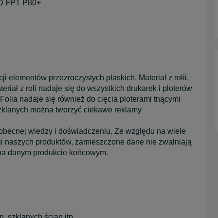
 FPT P80+
ji elementów przezroczystych płaskich. Materiał z rolii,
eriał z roli nadaje się do wszystkich drukarek i ploterów
lia nadaje się również do cięcia ploterami tnącymi
szklanych można tworzyć ciekawe reklamy
 obecnej wiedzy i doświadczeniu. Ze względu na wiele
ji naszych produktów, zamieszczone dane nie zwalniają
 na danym produkcie końcowym.
, szklanych ścian itp.