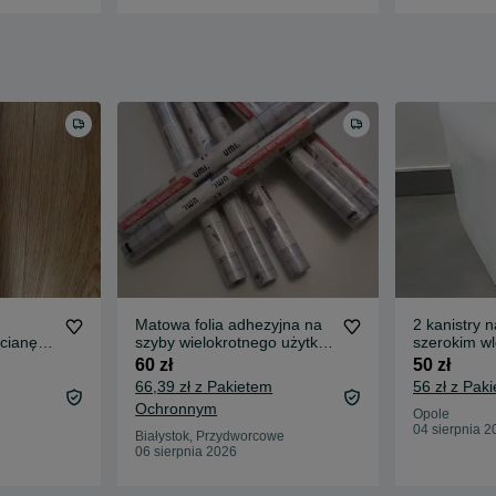
Matowa folia adhezyjna na
2 kanistry 
cianę
szyby wielokrotnego użytku-
szerokim w
redą
4 rolki
kranikiem, 1
60 zł
50 zł
66,39 zł z Pakietem
56 zł z Pa
Ochronnym
Opole
04 sierpnia 2
Białystok, Przydworcowe
06 sierpnia 2026