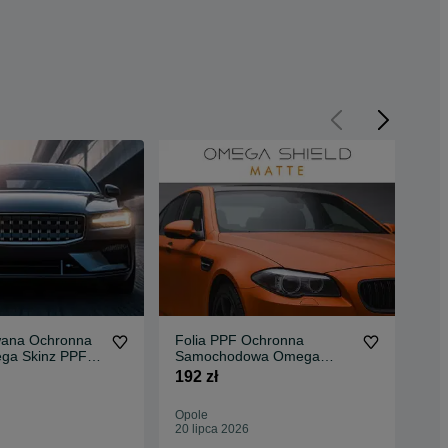
wana Ochronna
Folia PPF Ochronna
Fol
ga Skinz PPF
Samochodowa Omega
Sa
s 1,525X1
Skinz Clear Matt 1,525X1
1,5
192 zł
344
Opole
Opo
20 lipca 2026
20 