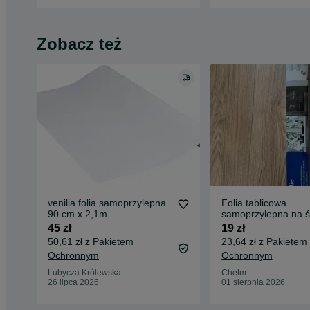
Zobacz też
venilia folia samoprzylepna
Folia tablicowa
90 cm x 2,1m
samoprzylepna na ś
tablica do pisania k
45 zł
19 zł
ścienna
50,61 zł z Pakietem
23,64 zł z Pakietem
Ochronnym
Ochronnym
Lubycza Królewska
Chełm
26 lipca 2026
01 sierpnia 2026