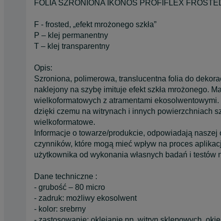
FOLIA SZRONIONA IKONOS PROFIFLEX FROSTED
F - frosted, „efekt mrożonego szkła”
P – klej permanentny
T – klej transparentny
Opis:
Szroniona, polimerowa, translucentna folia do dekorac
naklejony na szybę imituje efekt szkła mrożonego. Mat
wielkoformatowych z atramentami ekosolwentowymi. Fo
dzięki czemu na witrynach i innych powierzchniach 
wielkoformatowe.
Informacje o towarze/produkcie, odpowiadają naszej
czynników, które mogą mieć wpływ na proces aplikac
użytkownika od wykonania własnych badań i testów
Dane techniczne :
- grubość – 80 micro
- zadruk: możliwy ekosolwent
- kolor: srebrny
- zastosowanie: oklejanie np. witryn sklepowych, okien