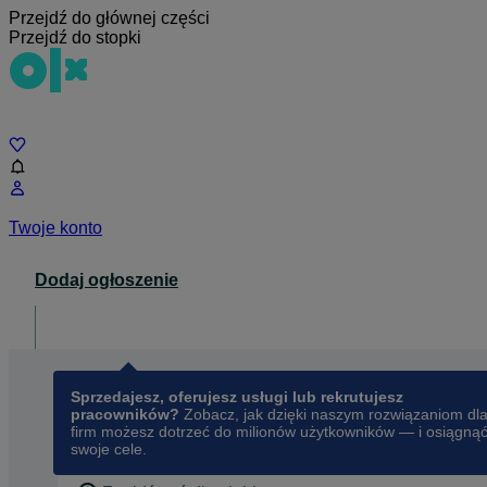
Przejdź do głównej części
Przejdź do stopki
Czat
Twoje konto
Dodaj ogłoszenie
Dla biznesu
opens in a new tab
Sprzedajesz, oferujesz usługi lub rekrutujesz
pracowników?
Zobacz, jak dzięki naszym rozwiązaniom dl
firm możesz dotrzeć do milionów użytkowników — i osiągną
swoje cele.