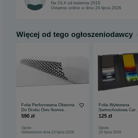
Na OLX od
kwietnia 2015
Ostatnio online w dniu 24 lipca 2026
Więcej od tego ogłoszeniodawcy
Folia Perforowana Okienna
Folia Wylewana
Do Druku Owv Ikonos
Samochodowa Car
So2020 1,06 X 50m
Wrapping Omega Sk
590 zł
125 zł
1,52X1 4 kolory !
Opole
Opole
Odświeżono dnia 23 lipca 2026
20 lipca 2026