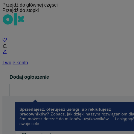
Przejdź do głównej części
Przejdź do stopki
Czat
Twoje konto
Dodaj ogłoszenie
Dla biznesu
opens in a new tab
Sprzedajesz, oferujesz usługi lub rekrutujesz
pracowników?
Zobacz, jak dzięki naszym rozwiązaniom dl
firm możesz dotrzeć do milionów użytkowników — i osiągną
swoje cele.