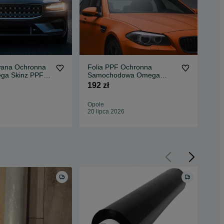
wana Ochronna
Folia PPF Ochronna
Fol
ga Skinz PPF
Samochodowa Omega
Sa
s 1,525X1
Skinz Clear Matt 1,525X1
1,5
192 zł
344
Opole
Opo
20 lipca 2026
20 