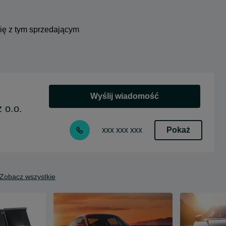
się z tym sprzedającym
Wyślij wiadomość
 o.o.
Pokaż
xxx xxx xxx
Zobacz wszystkie