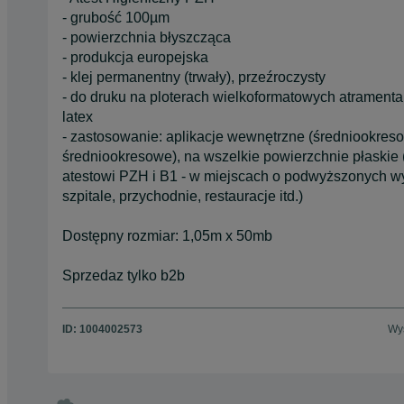
- grubość 100µm
- powierzchnia błyszcząca
- produkcja europejska
- klej permanentny (trwały), przeźroczysty
- do druku na ploterach wielkoformatowych atramentami
latex
- zastosowanie: aplikacje wewnętrzne (średniookreso
średniookresowe), na wszelkie powierzchnie płaskie (pc
atestowi PZH i B1 - w miejscach o podwyższonych wy
szpitale, przychodnie, restauracje itd.)
Dostępny rozmiar: 1,05m x 50mb
Sprzedaz tylko b2b
ID:
1004002573
Wyś