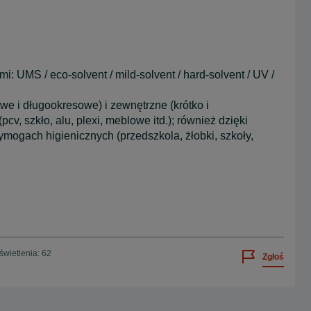
: UMS / eco-solvent / mild-solvent / hard-solvent / UV /
we i długookresowe) i zewnętrzne (krótko i
v, szkło, alu, plexi, meblowe itd.); również dzięki
mogach higienicznych (przedszkola, żłobki, szkoły,
wietlenia: 62
Zgłoś