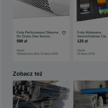
Folia Perforowana Okienna
Folia Wylewana
Do Druku Owv Ikonos
Samochodowa Car
So2020 1,06 X 50m
Wrapping Omega Sk
590 zł
125 zł
1,52X1 4 kolory !
Opole
Opole
Odświeżono dnia 23 lipca 2026
20 lipca 2026
Zobacz też