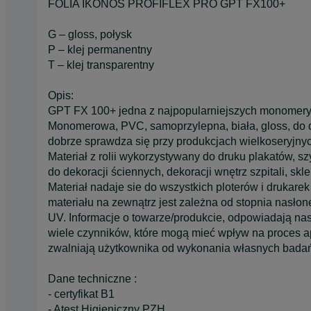
FOLIA IKONOS PROFIFLEX PRO GPT FX100+
G – gloss, połysk
P – klej permanentny
T – klej transparentny
Opis:
GPT FX 100+ jedna z najpopularniejszych monomerycz
Monomerowa, PVC, samoprzylepna, biała, gloss, do d
dobrze sprawdza się przy produkcjach wielkoseryjnych
Materiał z rolii wykorzystywany do druku plakatów, 
do dekoracji ściennych, dekoracji wnętrz szpitali, skl
Materiał nadaje sie do wszystkich ploterów i drukare
materiału na zewnątrz jest zależna od stopnia nasłon
UV. Informacje o towarze/produkcie, odpowiadają na
wiele czynników, które mogą mieć wpływ na proces a
zwalniają użytkownika od wykonania własnych bada
Dane techniczne :
- certyfikat B1
- Atest Higieniczny PZH