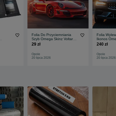
Folia Do Przyciemniania
Folia Wyle
Szyb Omega Skinz Voltar
Ikonos Ome
inz
Elite 05 0,5x1m
Black Glos
29 zł
240 zł
Opole
Opole
20 lipca 2026
20 lipca 2026