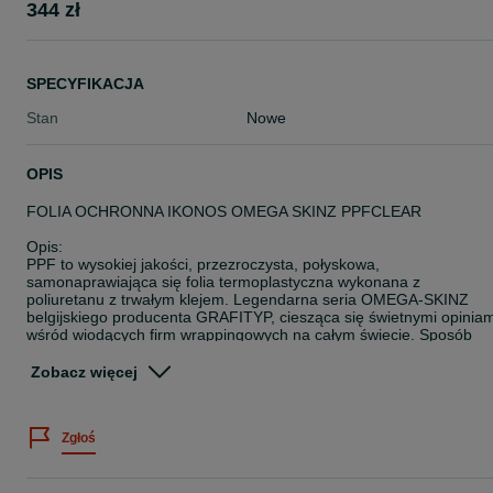
344 zł
SPECYFIKACJA
Stan
Nowe
OPIS
FOLIA OCHRONNA IKONOS OMEGA SKINZ PPFCLEAR
Opis:
PPF to wysokiej jakości, przezroczysta, połyskowa,
samonaprawiająca się folia termoplastyczna wykonana z
poliuretanu z trwałym klejem. Legendarna seria OMEGA-SKINZ
belgijskiego producenta GRAFITYP, ciesząca się świetnymi opiniam
wśród wiodących firm wrappingowych na całym świecie. Sposób
produkcji i właściwości plastyczne folii ułatwiają aplikację.
Zobacz więcej
Zalety:
- folia wylewana klasy premium,
- folia dystrybuowana „na metry”.
Zgłoś
- grubość 150 mikronów
- konstrukcja kanapkowa, grubsza i trwalsza folia, która jest
jednocześnie mocna i stabilna podczas aplikacji,