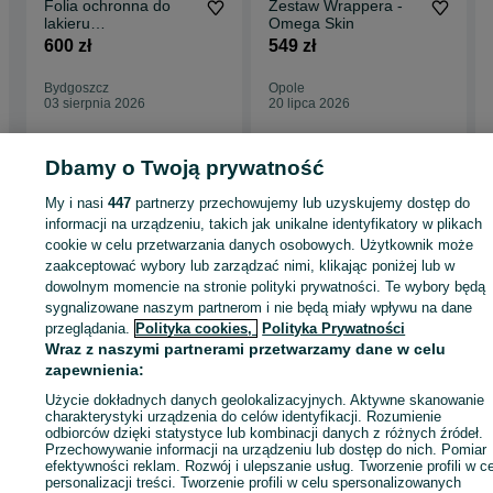
Folia ochronna do
Zestaw Wrappera -
lakieru
Omega Skin
samochodowego PPF
600 zł
549 zł
PRO - 5 mb - 152 cm
Bydgoszcz
Opole
03 sierpnia 2026
20 lipca 2026
Dbamy o Twoją prywatność
My i nasi
447
partnerzy przechowujemy lub uzyskujemy dostęp do
Strona główna
Motoryzacja
Wyposażenie i akcesoria samochodowe
informacji na urządzeniu, takich jak unikalne identyfikatory w plikach
Zabezpieczenia
Zabezpieczenia - Opolskie
Zabezpieczenia - Opole
cookie w celu przetwarzania danych osobowych. Użytkownik może
zaakceptować wybory lub zarządzać nimi, klikając poniżej lub w
KATEGORIA
dowolnym momencie na stronie polityki prywatności. Te wybory będą
sygnalizowane naszym partnerom i nie będą miały wpływu na dane
przeglądania.
Polityka cookies,
Polityka Prywatności
ID:
1003413340
Wyświetlenia: 1
Wraz z naszymi partnerami przetwarzamy dane w celu
zapewnienia:
Zadzwoń / SMS
Wyślij wiadomość
Użycie dokładnych danych geolokalizacyjnych. Aktywne skanowanie
charakterystyki urządzenia do celów identyfikacji. Rozumienie
odbiorców dzięki statystyce lub kombinacji danych z różnych źródeł.
Przechowywanie informacji na urządzeniu lub dostęp do nich. Pomiar
efektywności reklam. Rozwój i ulepszanie usług. Tworzenie profili w c
personalizacji treści. Tworzenie profili w celu spersonalizowanych