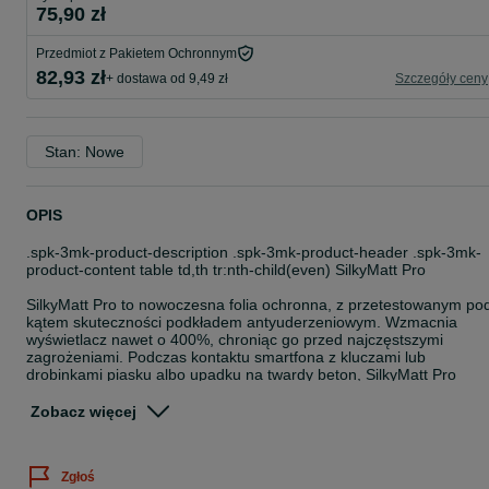
75,90 zł
Przedmiot z Pakietem Ochronnym
82,93 zł
+ dostawa od 9,49 zł
Szczegóły ceny
Stan: Nowe
OPIS
.spk-3mk-product-description .spk-3mk-product-header .spk-3mk-
product-content table td,th tr:nth-child(even) SilkyMatt Pro
SilkyMatt Pro to nowoczesna folia ochronna, z przetestowanym po
kątem skuteczności podkładem antyuderzeniowym. Wzmacnia
wyświetlacz nawet o 400%, chroniąc go przed najczęstszymi
zagrożeniami. Podczas kontaktu smartfona z kluczami lub
drobinkami piasku albo upadku na twardy beton, SilkyMatt Pro
zminimalizuje ryzyko pęknięć i zarysowań ekranu. Korzystaj z
komórki w każdym otoczeniu i przenoś ją jak lubisz!
Zobacz więcej
up toświadcz tej delikatności
Zgłoś
Jaka powinna być idealna folia ochronna? Bezlitosna dla zagrożeń 