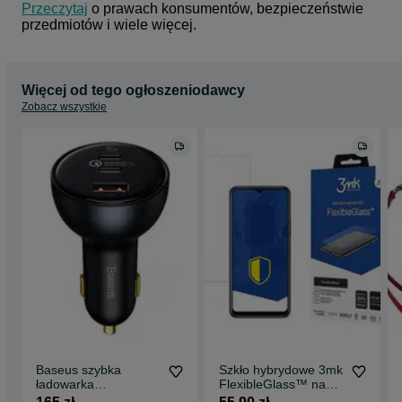
Przeczytaj
 o prawach konsumentów, bezpieczeństwie 
przedmiotów i wiele więcej.
Więcej od tego ogłoszeniodawcy
Zobacz wszystkie
Baseus szybka
Szkło hybrydowe 3mk
ładowarka
FlexibleGlass™ na
samochodowa Usb /
Vivo Y21s/Y21T