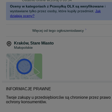
Ostatnio online wczoraj o 09:34
Ciesz się czystym i gładkim ekranem
Oceny w kategoriach z Przesyłką OLX są weryfikowane
i
wystawiane tylko przez osoby, które kupiły przedmiot.
Jak
Zależy Ci na ochronie ekranu, która nie zakłóca płynności ani
działają oceny?
precyzji obsługi? Zabezpiecz wyświetlacz folią SilkyMatt Pro - z
jedwabistym, matowym wykończeniem, wspieranym przez warstwę
oleofobową klasy premium. Ekran będzie w pełni responsywny, a
przy tym up toskonale chroniony. Dzięki nowoczesnej powłoce
Więcej od tego ogłoszeniodawcy
oleofobowej, folia jest bezproblemowa up to utrzymania w czystości
Zapomnisz o tłustych plamach i innych zabrudzeniach, rujnujących
przyjemność komunikacji.
Kraków
,
Stare Miasto
Małopolskie
INFORMACJE PRAWNE
Twoje zakupy u przedsiębiorców są chronione przez prawo 
ochrony konsumentów.