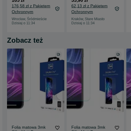
165 zł
55,90 zł
Usb Typ C 160w Pps
176,58 zł z Pakietem
62,13 zł z Pakietem
Quick Cha
Ochronnym
Ochronnym
Wrocław, Śródmieście
Kraków, Stare Miasto
Dzisiaj o 11:34
Dzisiaj o 11:34
Zobacz też
Folia matowa 3mk
Folia matowa 3mk