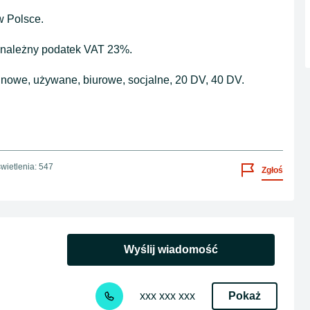
w Polsce.
ej należny podatek VAT 23%.
 nowe, używane, biurowe, socjalne, 20 DV, 40 DV.
wietlenia: 547
Zgłoś
Wyślij wiadomość
Pokaż
xxx xxx xxx