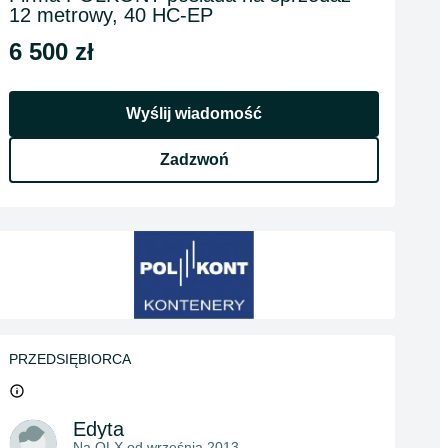
12 metrowy, 40 HC-EP
6 500 zł
Wyślij wiadomość
Zadzwoń
PRZEDSIĘBIORCA
Edyta
Na OLX od
września 2013