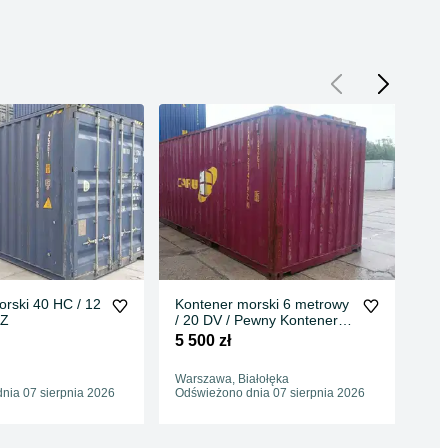
rski 40 HC / 12
Kontener morski 6 metrowy
Kon
PZ
/ 20 DV / Pewny Kontener /
met
PZ
- P
5 500 zł
6 3
Warszawa, Białołęka
War
nia 07 sierpnia 2026
Odświeżono dnia 07 sierpnia 2026
Odś