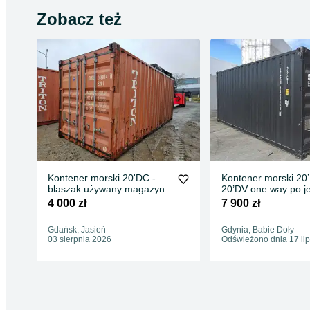
Zobacz też
Kontener morski 20'DC -
Kontener morski 20
blaszak używany magazyn
20’DV one way po j
podróży morskiej m
4 000 zł
7 900 zł
transport HDS
Gdańsk, Jasień
Gdynia, Babie Doły
03 sierpnia 2026
Odświeżono dnia 17 li