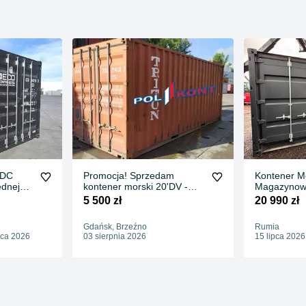
’DC
Promocja! Sprzedam
Kontener M
ednej
kontener morski 20'DV -
Magazynow
agazyn
używany /EP
20DC Nowy
5 500 zł
20 990 zł
Gdańsk, Brzeźno
Rumia
pca 2026
03 sierpnia 2026
15 lipca 2026