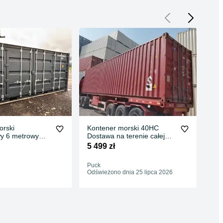
orski
Kontener morski 40HC
Ko
y 6 metrowy
Dostawa na terenie całej
mor
 Promocja
Polski
dos
5 499 zł
4 8
Puck
Gda
Odświeżono dnia 25 lipca 2026
03 