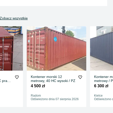
Zobacz wszystkie
Kontener morski 12
Kontener mo
 prawie
metrowy, 40 HC wysoki / PZ
metrowy / 
ji
4 500 zł
6 300 zł
ręki -
Radom
Kielce
Odświeżono dnia 07 sierpnia 2026
Odświeżono d