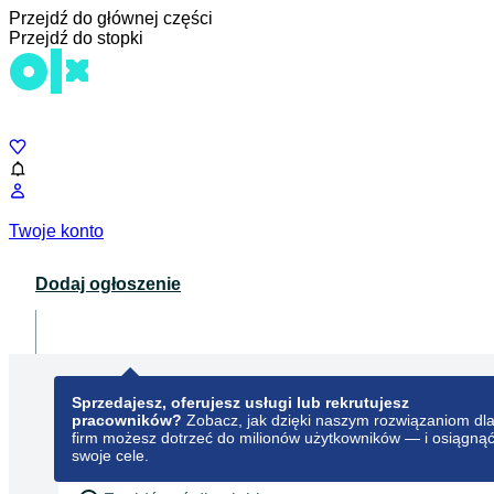
Przejdź do głównej części
Przejdź do stopki
Czat
Twoje konto
Dodaj ogłoszenie
Dla biznesu
opens in a new tab
Sprzedajesz, oferujesz usługi lub rekrutujesz
pracowników?
Zobacz, jak dzięki naszym rozwiązaniom dl
firm możesz dotrzeć do milionów użytkowników — i osiągną
swoje cele.