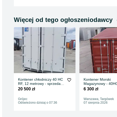
Więcej od tego ogłoszeniodawcy
Kontener chłodniczy 40 HC
Kontener Morski
RF, 12 metrowy - sprzedam,
Magazynowy - 40HC
POLKONT - PZ
jak nowy rok produkc
20 500 zł
6 300 zł
2021/2022 - 12m-od 
EP
Grójec
Warszawa, Targówek
Odświeżono dzisiaj o 07:36
07 sierpnia 2026