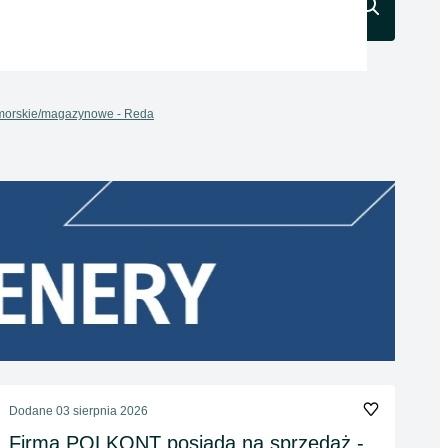
Szukaj
morskie/magazynowe - Reda
Dodane
03 sierpnia 2026
Firma POLKONT posiada na sprzedaż -