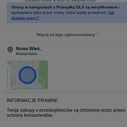
Ostatnio online w dniu 01 sierpnia 2026
Zapoznaj się z naszą pełną ofertą!
Oceny w kategoriach z Przesyłką OLX są weryfikowane
i
wystawiane tylko przez osoby, które kupiły przedmiot.
Jak
firany-mojapasja.pl
działają oceny?
Więcej od tego ogłoszeniodawcy
Nowa Wieś
,
Małopolskie
INFORMACJE PRAWNE
Twoje zakupy u przedsiębiorców są chronione przez prawo 
ochrony konsumentów.