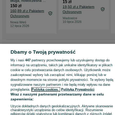
długa, nowoczesna -
15 zł
firana frill
150 zł
19,50 zł z Pakietem
160,89 zł z Pakietem
Ochronnym
Ochronnym
Wadowice
10 lipca 2026
Nowa Wieś
12 lipca 2026
Strona główna
Dom i Ogród
Wyposażenie wnętrz
Wystrój okien
Firany
Firany - Małopolskie
Dbamy o Twoją prywatność
Firany - Nowa Wieś
My i nasi
447
partnerzy przechowujemy lub uzyskujemy dostęp do
KATEGORIA
informacji na urządzeniu, takich jak unikalne identyfikatory w plikach
cookie w celu przetwarzania danych osobowych. Użytkownik może
zaakceptować wybory lub zarządzać nimi, klikając poniżej lub w
ID:
279568189
Wyświetlenia: 81
dowolnym momencie na stronie polityki prywatności. Te wybory będą
sygnalizowane naszym partnerom i nie będą miały wpływu na dane
przeglądania.
Polityka cookies,
Polityka Prywatności
Kup
Wraz z naszymi partnerami przetwarzamy dane w celu
zapewnienia:
Użycie dokładnych danych geolokalizacyjnych. Aktywne skanowanie
charakterystyki urządzenia do celów identyfikacji. Rozumienie
odbiorców dzięki statystyce lub kombinacji danych z różnych źródeł.