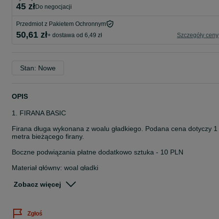
45 zł
do negocjacji
Przedmiot z Pakietem Ochronnym
50,61 zł
+ dostawa od 6,49 zł
Szczegóły ceny
Stan: Nowe
OPIS
1. FIRANA BASIC
Firana długa wykonana z woalu gładkiego. Podana cena dotyczy 1
metra bieżącego firany.
Boczne podwiązania płatne dodatkowo sztuka - 10 PLN
Materiał główny: woal gładki
Sposób wieszania na żabki lub tunel.
Zobacz więcej
Podana cena dotyczy 1 metra bieżącego firany o wysokości do 30
cm w zależności od potrzeb klienta.
Zgłoś