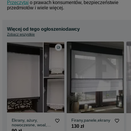
Przeczytaj
 o prawach konsumentów, bezpieczeństwie 
przedmiotów i wiele więcej.
Więcej od tego ogłoszeniodawcy
Zobacz wszystkie
Ekrany, ażury,
Firany,panele,ekrany
nowoczesne, woal,
130 zł
firana - panel line
90 zł