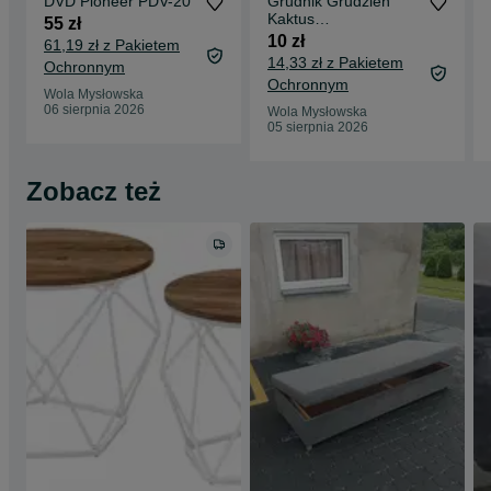
DVD Pioneer PDV-20
Grudnik Grudzień
Kaktus
55 zł
Bożonarodzeniowy
10 zł
61,19 zł z Pakietem
14,33 zł z Pakietem
Ochronnym
Ochronnym
Wola Mysłowska
06 sierpnia 2026
Wola Mysłowska
05 sierpnia 2026
Zobacz też