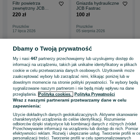
Filtr powietrza
Gniazda hydrauliczne
zewnętrzny JCB
JCB Fastrac
Fastrac
220 zł
100 zł
Pruszków
Pruszków
17 lipca 2026
05 sierpnia 2026
Dbamy o Twoją prywatność
My i nasi
447
partnerzy przechowujemy lub uzyskujemy dostęp do
Strona główna
Rolnictwo
Części do maszyn rolniczych
Części do maszyn
informacji na urządzeniu, takich jak unikalne identyfikatory w plikach
rolniczych - Mazowieckie
Części do maszyn rolniczych - Pruszków
cookie w celu przetwarzania danych osobowych. Użytkownik może
zaakceptować wybory lub zarządzać nimi, klikając poniżej lub w
KATEGORIA
dowolnym momencie na stronie polityki prywatności. Te wybory będą
sygnalizowane naszym partnerom i nie będą miały wpływu na dane
przeglądania.
Polityka cookies,
Polityka Prywatności
ID:
493806362
Wyświetlenia: 3
Wraz z naszymi partnerami przetwarzamy dane w celu
zapewnienia:
Zadzwoń / SMS
Wyślij wiadomość
Użycie dokładnych danych geolokalizacyjnych. Aktywne skanowanie
charakterystyki urządzenia do celów identyfikacji. Rozumienie
odbiorców dzięki statystyce lub kombinacji danych z różnych źródeł.
Przechowywanie informacji na urządzeniu lub dostęp do nich. Pomiar
efektywności reklam. Rozwój i ulepszanie usług. Tworzenie profili w c
personalizacji treści. Tworzenie profili w celu spersonalizowanych