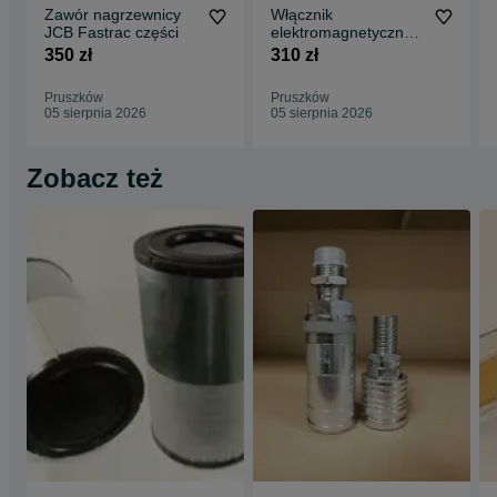
Zawór nagrzewnicy
Włącznik
JCB Fastrac części
elektromagnetyczny -
przekaźnik JCB
350 zł
310 zł
Fastrac 250,- netto
Pruszków
Pruszków
05 sierpnia 2026
05 sierpnia 2026
Zobacz też