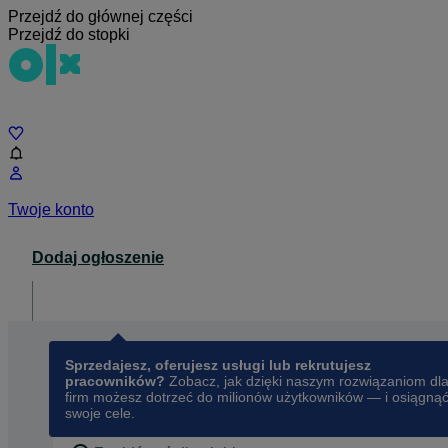
Przejdź do głównej części
Przejdź do stopki
Czat
Twoje konto
Dodaj ogłoszenie
Dla biznesu
opens in a new tab
Sprzedajesz, oferujesz usługi lub rekrutujesz
pracowników?
Zobacz, jak dzięki naszym rozwiązaniom dl
firm możesz dotrzeć do milionów użytkowników — i osiągną
swoje cele.