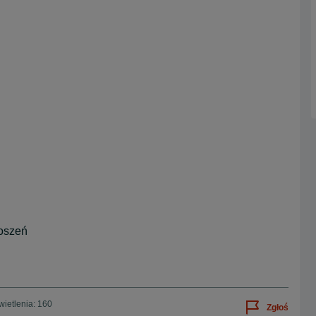
oszeń
ietlenia: 160
Zgłoś