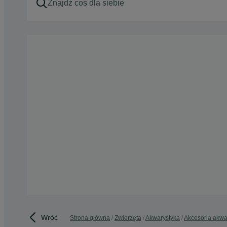
Wróć
Strona główna
Zwierzęta
Akwarystyka
Akcesoria akw