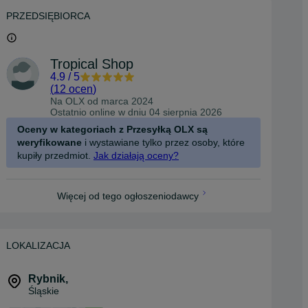
PRZEDSIĘBIORCA
Tropical Shop
4.9
/
5
(
12 ocen
)
Na OLX od
marca 2024
Ostatnio online w dniu 04 sierpnia 2026
Oceny w kategoriach z Przesyłką OLX są
weryfikowane
i wystawiane tylko przez osoby, które
kupiły przedmiot.
Jak działają oceny?
Więcej od tego ogłoszeniodawcy
LOKALIZACJA
Rybnik
,
Śląskie