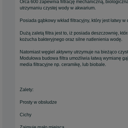
Orca 600 zapewnia filtrację mechaniczną, biologicz
utrzymaniu czystej wody w akwarium.
Posiada gąbkowy wkład filtracyjny, który jest łatwy w
Dużą zaletą filtra jest to, iż posiada deszczownię, 
kożucha bakteryjnego oraz silne natlenienia wodę.
Natomiast węgiel aktywny utrzymuje na bieżąco czyst
Modułowa budowa filtra umożliwia łatwą wymianę gąbk
media filtracyjne np. ceramikę, lub biobale.
Zalety:
Prosty w obsłudze
Cichy
Zajmuje mało miejsca