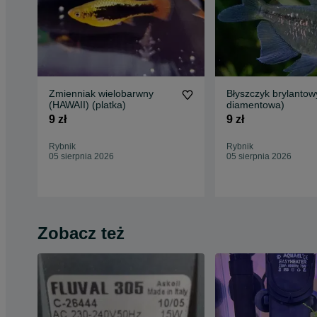
Zmienniak wielobarwny
Błyszczyk brylantowy
(HAWAII) (platka)
diamentowa)
9 zł
9 zł
Rybnik
Rybnik
05 sierpnia 2026
05 sierpnia 2026
Zobacz też