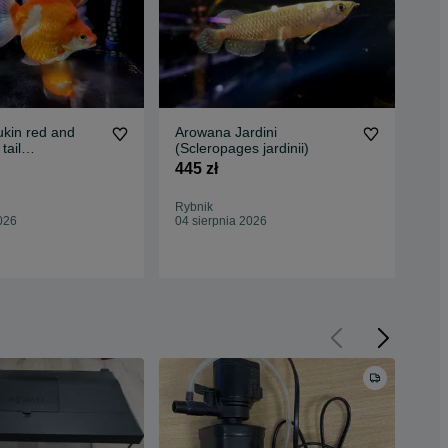
kin red and
Arowana Jardini
Hy
tail
(Scleropages jardinii)
2 6
A)
445 zł
2 7
Oc
Rybnik
Ryb
026
04 sierpnia 2026
04 