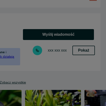
Wyślij wiadomość
Pokaż
xxx xxx xxx
ane
i
k działają
Zobacz wszystkie