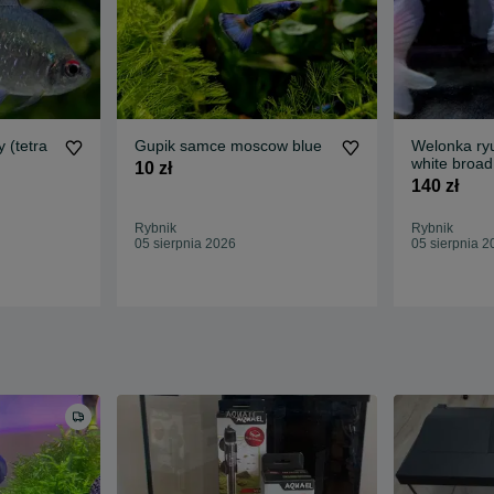
 (tetra
Gupik samce moscow blue
Welonka ryu
white broad 
10 zł
(PROMOCJ
140 zł
Rybnik
Rybnik
05 sierpnia 2026
05 sierpnia 2