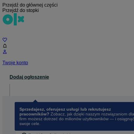
Przejdź do głównej części
Przejdź do stopki
Czat
Twoje konto
Dodaj ogłoszenie
Dla biznesu
opens in a new tab
Sprzedajesz, oferujesz usługi lub rekrutujesz
pracowników?
Zobacz, jak dzięki naszym rozwiązaniom dl
firm możesz dotrzeć do milionów użytkowników — i osiągną
swoje cele.