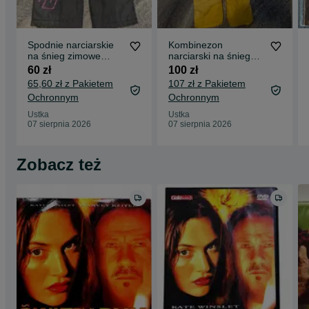
Spodnie narciarskie
Kombinezon
na śnieg zimowe
narciarski na śnieg
r.116
Quechua 8 lat
60 zł
100 zł
65,60 zł z Pakietem
107 zł z Pakietem
Ochronnym
Ochronnym
Ustka
Ustka
07 sierpnia 2026
07 sierpnia 2026
Zobacz też