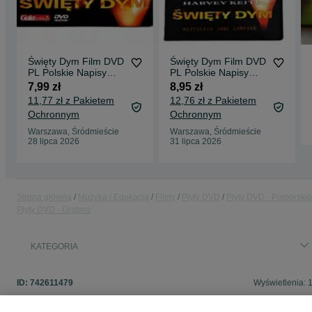
Święty Dym Film DVD
Święty Dym Film DVD
PL Polskie Napisy
PL Polskie Napisy
Kate Winslet.
Kate Winslet.
7,99 zł
8,95 zł
11,77 zł z Pakietem
12,76 zł z Pakietem
Ochronnym
Ochronnym
Warszawa, Śródmieście
Warszawa, Śródmieście
28 lipca 2026
31 lipca 2026
Strona główna
Muzyka i Edukacja
Filmy
Płyty DVD
Płyty DVD - Pomorskie
Płyty DVD - Grabno
KATEGORIA
ID:
742611479
Wyświetlenia: 