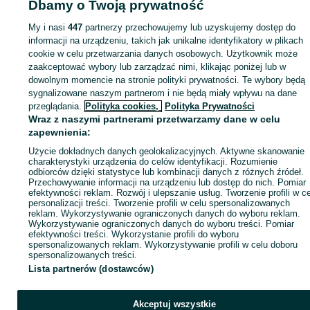
Dbamy o Twoją prywatność
My i nasi
447
partnerzy przechowujemy lub uzyskujemy dostęp do
Zaloguj się lub załóż konto na OLX, aby skontaktować się z t
informacji na urządzeniu, takich jak unikalne identyfikatory w plikach
sprzedającym
cookie w celu przetwarzania danych osobowych. Użytkownik może
zaakceptować wybory lub zarządzać nimi, klikając poniżej lub w
dowolnym momencie na stronie polityki prywatności. Te wybory będą
Zaloguj się / Załóż konto
sygnalizowane naszym partnerom i nie będą miały wpływu na dane
przeglądania.
Polityka cookies,
Polityka Prywatności
Wraz z naszymi partnerami przetwarzamy dane w celu
Kup
zapewnienia:
Użycie dokładnych danych geolokalizacyjnych. Aktywne skanowanie
charakterystyki urządzenia do celów identyfikacji. Rozumienie
odbiorców dzięki statystyce lub kombinacji danych z różnych źródeł.
Przechowywanie informacji na urządzeniu lub dostęp do nich. Pomiar
efektywności reklam. Rozwój i ulepszanie usług. Tworzenie profili w c
personalizacji treści. Tworzenie profili w celu spersonalizowanych
reklam. Wykorzystywanie ograniczonych danych do wyboru reklam.
Wykorzystywanie ograniczonych danych do wyboru treści. Pomiar
efektywności treści. Wykorzystanie profili do wyboru
spersonalizowanych reklam. Wykorzystywanie profili w celu doboru
spersonalizowanych treści.
Lista partnerów (dostawców)
Akceptuj wszystkie