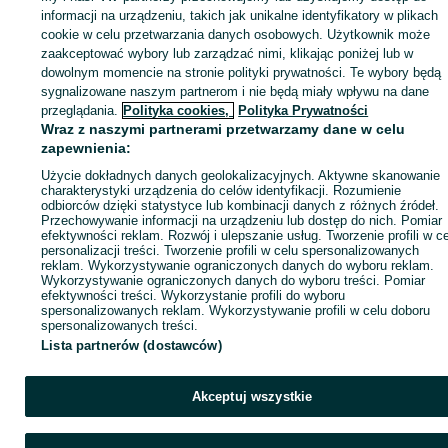
informacji na urządzeniu, takich jak unikalne identyfikatory w plikach
cookie w celu przetwarzania danych osobowych. Użytkownik może
Zaloguj się / Załóż konto
zaakceptować wybory lub zarządzać nimi, klikając poniżej lub w
dowolnym momencie na stronie polityki prywatności. Te wybory będą
sygnalizowane naszym partnerom i nie będą miały wpływu na dane
Kup
przeglądania.
Polityka cookies,
Polityka Prywatności
Wraz z naszymi partnerami przetwarzamy dane w celu
zapewnienia:
Użycie dokładnych danych geolokalizacyjnych. Aktywne skanowanie
charakterystyki urządzenia do celów identyfikacji. Rozumienie
odbiorców dzięki statystyce lub kombinacji danych z różnych źródeł.
Przechowywanie informacji na urządzeniu lub dostęp do nich. Pomiar
efektywności reklam. Rozwój i ulepszanie usług. Tworzenie profili w c
personalizacji treści. Tworzenie profili w celu spersonalizowanych
reklam. Wykorzystywanie ograniczonych danych do wyboru reklam.
Wykorzystywanie ograniczonych danych do wyboru treści. Pomiar
efektywności treści. Wykorzystanie profili do wyboru
spersonalizowanych reklam. Wykorzystywanie profili w celu doboru
spersonalizowanych treści.
Lista partnerów (dostawców)
Akceptuj wszystkie