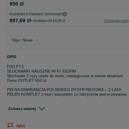
950 zł
Przedmiot z Pakietem Ochronnym
997,69 zł
+ dostawa od 10,99 zł
Szczegóły ceny
Stan: Nowe
OPIS
FIIO FT3
SŁUCHAWKI NAUSZNE HI-FI 32OHM
Słuchawki 2 razy użyte do testu, niewygrzane w stanie idealnym.
Cena OUTLET 950 zł.
PEŁNA GWARANCJA POLSKIEGO DYSTRYBUTORA – 2 LATA
PEŁEN KOMPLET z etui i wszystkim co fabrycznie jest w zestawie.
FiiO FT3 – otwarte słuchawki z dużym przetwornikiem 60 mm
FiiO FT3 to flagowe słuchawki wokółuszne w ofercie marki,
Zobacz więcej
stworzone dla tych, którzy oczekują audiofilskiego brzmienia w
wygodnej i uniwersalnej formie. Oparte na dynamicznym
przetworniku 60 mm z membraną DLC i pierścieniem berylowym,
Zgłoś
oferują przestrzenne, detaliczne i niezwykle muzykalne brzmienie.