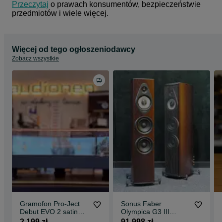
Przeczytaj
 o prawach konsumentów, bezpieczeństwie 
przedmiotów i wiele więcej.
Więcej od tego ogłoszeniodawcy
Zobacz wszystkie
Gramofon Pro-Ject
Sonus Faber
Debut EVO 2 satin
Olympica G3 III
black Pick IT MM
kolumny podłogowe
2 199 zł
91 998 zł