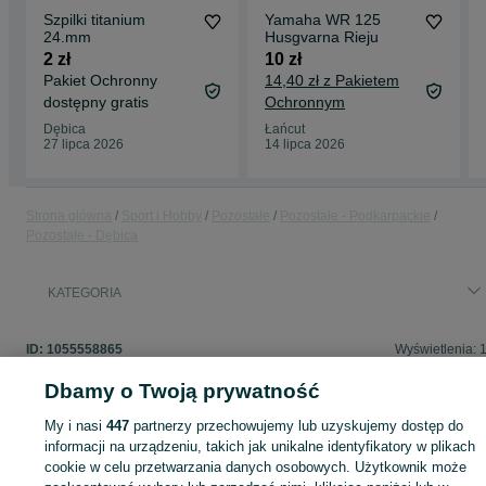
Szpilki titanium
Yamaha WR 125
24.mm
Husgvarna Rieju
2 zł
10 zł
Pakiet Ochronny
14,40 zł z Pakietem
dostępny gratis
Ochronnym
Dębica
Łańcut
27 lipca 2026
14 lipca 2026
Strona główna
Sport i Hobby
Pozostałe
Pozostałe - Podkarpackie
Pozostałe - Dębica
KATEGORIA
ID:
1055558865
Wyświetlenia: 
Dbamy o Twoją prywatność
My i nasi
447
partnerzy przechowujemy lub uzyskujemy dostęp do
informacji na urządzeniu, takich jak unikalne identyfikatory w plikach
Zaloguj się lub załóż konto na OLX, aby skontaktować się z t
sprzedającym
cookie w celu przetwarzania danych osobowych. Użytkownik może