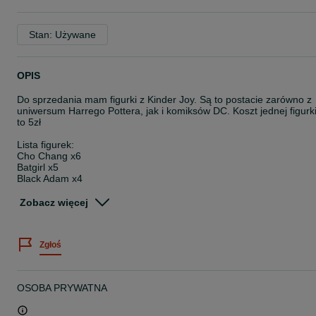
Stan: Używane
OPIS
Do sprzedania mam figurki z Kinder Joy. Są to postacie zarówno z
uniwersum Harrego Pottera, jak i komiksów DC. Koszt jednej figurk
to 5zł
Lista figurek:
Cho Chang x6
Batgirl x5
Black Adam x4
Flash x2
Harley Quinn x3
Zobacz więcej
John Stewart x4
Reverse-Flash x1
Supergirl x1
Zgłoś
Superman x3
Shazam! x2
Proszę o wiadomość w przypadku chęci zakupu pojedynczej sztuki
OSOBA PRYWATNA
lub kilku figurek w jednej przesyłce.