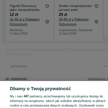
Figurki Dinozaury.
Kinder niespodzianka
jajko niespodzianka.
jurrasic park
8szt
12 zł
25 zł
16,40 zł z Pakietem
29,89 zł z Pakietem
Ochronnym
Ochronnym
Bierdzany
Częstochowa, Tysiąclecie
21 lipca 2026
11 lipca 2026
Strona główna
Dla Dzieci
Zabawki
Figurki
Figurki - Kujawsko-pomorskie
Figurki - Samostrzel
KATEGORIA
ID:
1008045583
Wyświetlenia: 
Dbamy o Twoją prywatność
My i nasi
447
partnerzy przechowujemy lub uzyskujemy dostęp do
Zaloguj się lub załóż konto na OLX, aby skontaktować się z t
informacji na urządzeniu, takich jak unikalne identyfikatory w plikach
sprzedającym
cookie w celu przetwarzania danych osobowych. Użytkownik może