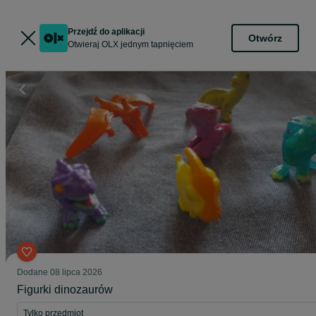
Przejdź do aplikacji
Otwórz
Otwieraj OLX jednym tapnięciem
Dodane
08 lipca 2026
Figurki dinozaurów
Tylko przedmiot