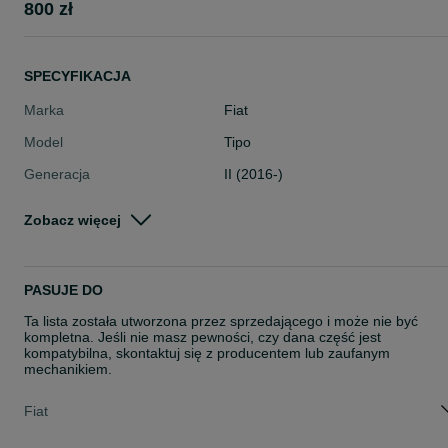
800 zł
SPECYFIKACJA
Marka
Fiat
Model
Tipo
Generacja
II (2016-)
Typ części
Wyposażenie wnętrza > Kierownice
Zobacz więcej
Okres gwarancji (w
6
miesiącach)
Stan
Używane
PASUJE DO
Rodzaj
Pozostałe części samochodowe
Ta lista została utworzona przez sprzedającego i może nie być
kompletna. Jeśli nie masz pewności, czy dana część jest
kompatybilna, skontaktuj się z producentem lub zaufanym
mechanikiem.
Fiat