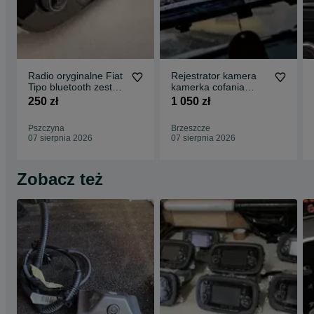
Radio oryginalne Fiat
Rejestrator kamera
Tipo bluetooth zestaw
kamerka cofania
głośnomówiący z
HS900 sony na
250 zł
1 050 zł
kodem
lusterko z montażem
Pszczyna
Brzeszcze
07 sierpnia 2026
07 sierpnia 2026
Zobacz też