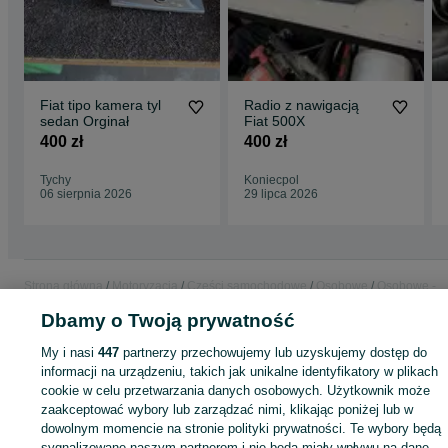
Fiat tipo kamera tyl
Radio z nawigacją
sedan Orginał
Fiat 500X
400 zł
400 zł
Tychy
Koniecpol
06 sierpnia 2026
29 lipca 2026
Strona główna
Motoryzacja
Części samochodowe
Osobowe
Osobowe -
Śląskie
Osobowe - Pszczyna
Dbamy o Twoją prywatność
My i nasi
447
partnerzy przechowujemy lub uzyskujemy dostęp do
KATEGORIA
informacji na urządzeniu, takich jak unikalne identyfikatory w plikach
cookie w celu przetwarzania danych osobowych. Użytkownik może
ID:
zaakceptować wybory lub zarządzać nimi, klikając poniżej lub w
971729315
Wyświetlenia: 8
dowolnym momencie na stronie polityki prywatności. Te wybory będą
sygnalizowane naszym partnerom i nie będą miały wpływu na dane