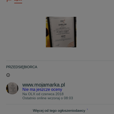
Z wyłączeniem aut z USA
Szczegóły na tel.
Sprawdź również inne nasze ogłoszenia OLX Gwarancja, faktura
vat.
Opinie klientów wizytówka Google po wpisaniu nazwy mojamarka
gilowice k/ pszczyny 8km od Brzeszcze
PRZEDSIĘBIORCA
www.mojamarka.pl
Nie ma jeszcze oceny
Na OLX od
czerwca 2018
Ostatnio online wczoraj o 08:03
Więcej od tego ogłoszeniodawcy