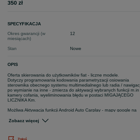
350 zł
SPECYFIKACJA
Okres gwarancji (w
12
miesiącach)
Stan
Nowe
OPIS
Oferta skierowania do użytkowników fiat - liczne modele.
Dotyczy programowania kodowania parametryzacji osiowania
sterownika obecnego systemu multimedialnego lub radia / nawigacj
po wymianie na inne - zmierza do aktywacji wybranych funkcji m.in
kamery cofania, wyeliminowania błędu w postaci MIGAJĄCEGO
LICZNIKA Km.
Możliwa Aktywacja funkcji Android Auto Carplay - mapy google na
fabrycznym ekranie multimediów
Zobacz więcej
Montaż kamery cofania z obrazem na fabrycznym ekranie,
wideorejestratora, czujników parkowania, haka, zabezpieczenia
przed kradzieżą
Zgłoś