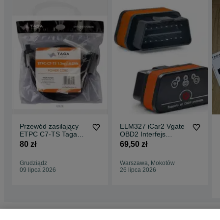
Przewód zasilający
ELM327 iCar2 Vgate
ETPC C7-TS Taga
OBD2 Interfejs
Harmony
Bluetooth Warszawa
80 zł
69,50 zł
Grudziądz
Warszawa, Mokotów
09 lipca 2026
26 lipca 2026
Strona główna
Motoryzacja
Wyposażenie i akcesoria samochodowe