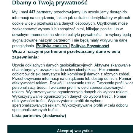
Dbamy o Twoją prywatność
Czujniki i kamery cofania
Czujniki i kamery cofania - Małopolskie
Czujniki i
kamery cofania - Brzeszcze
My i nasi
447
partnerzy przechowujemy lub uzyskujemy dostęp do
informacji na urządzeniu, takich jak unikalne identyfikatory w plikach
cookie w celu przetwarzania danych osobowych. Użytkownik może
KATEGORIA
zaakceptować wybory lub zarządzać nimi, klikając poniżej lub w
dowolnym momencie na stronie polityki prywatności. Te wybory będą
ID:
870152670
Wyświetlenia: 2
sygnalizowane naszym partnerom i nie będą miały wpływu na dane
przeglądania.
Polityka cookies,
Polityka Prywatności
Wraz z naszymi partnerami przetwarzamy dane w celu
Zadzwoń / SMS
Wyślij wiadomość
zapewnienia:
Użycie dokładnych danych geolokalizacyjnych. Aktywne skanowanie
charakterystyki urządzenia do celów identyfikacji. Rozumienie
odbiorców dzięki statystyce lub kombinacji danych z różnych źródeł.
Przechowywanie informacji na urządzeniu lub dostęp do nich. Pomiar
efektywności reklam. Rozwój i ulepszanie usług. Tworzenie profili w c
personalizacji treści. Tworzenie profili w celu spersonalizowanych
reklam. Wykorzystywanie ograniczonych danych do wyboru reklam.
Wykorzystywanie ograniczonych danych do wyboru treści. Pomiar
efektywności treści. Wykorzystanie profili do wyboru
spersonalizowanych reklam. Wykorzystywanie profili w celu doboru
spersonalizowanych treści.
Lista partnerów (dostawców)
Akceptuj wszystkie