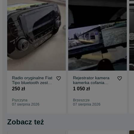
Radio oryginalne Fiat
Rejestrator kamera
Tipo bluetooth zestaw
kamerka cofania
głośnomówiący z
HS900 sony na
250 zł
1 050 zł
kodem
lusterko z montażem
Pszczyna
Brzeszcze
07 sierpnia 2026
07 sierpnia 2026
Zobacz też