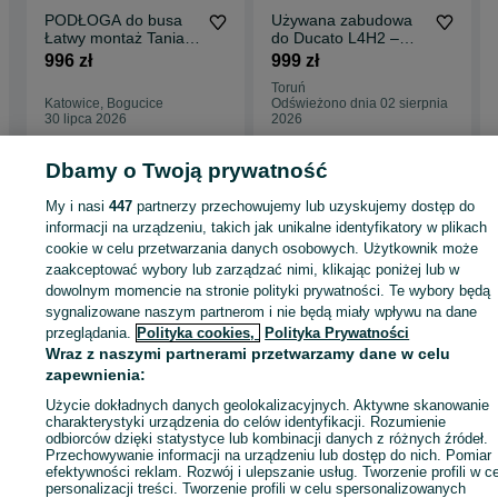
PODŁOGA do busa
Używana zabudowa
Łatwy montaż Tania
do Ducato L4H2 –
Wysyłka BOXER
kompletna
996 zł
999 zł
JUMPER DUCATO !!
Toruń
Katowice, Bogucice
Odświeżono dnia 02 sierpnia
30 lipca 2026
2026
Dbamy o Twoją prywatność
My i nasi
447
partnerzy przechowujemy lub uzyskujemy dostęp do
Strona główna
Motoryzacja
Części samochodowe
Dostawcze i Ciężarowe
informacji na urządzeniu, takich jak unikalne identyfikatory w plikach
Dostawcze i Ciężarowe - Opolskie
Dostawcze i Ciężarowe - Opole
cookie w celu przetwarzania danych osobowych. Użytkownik może
zaakceptować wybory lub zarządzać nimi, klikając poniżej lub w
KATEGORIA
dowolnym momencie na stronie polityki prywatności. Te wybory będą
sygnalizowane naszym partnerom i nie będą miały wpływu na dane
przeglądania.
Polityka cookies,
Polityka Prywatności
ID:
479621219
Wyświetlenia: 14
Wraz z naszymi partnerami przetwarzamy dane w celu
zapewnienia:
Zadzwoń / SMS
Wyślij wiadomość
Użycie dokładnych danych geolokalizacyjnych. Aktywne skanowanie
charakterystyki urządzenia do celów identyfikacji. Rozumienie
odbiorców dzięki statystyce lub kombinacji danych z różnych źródeł.
Przechowywanie informacji na urządzeniu lub dostęp do nich. Pomiar
efektywności reklam. Rozwój i ulepszanie usług. Tworzenie profili w c
personalizacji treści. Tworzenie profili w celu spersonalizowanych