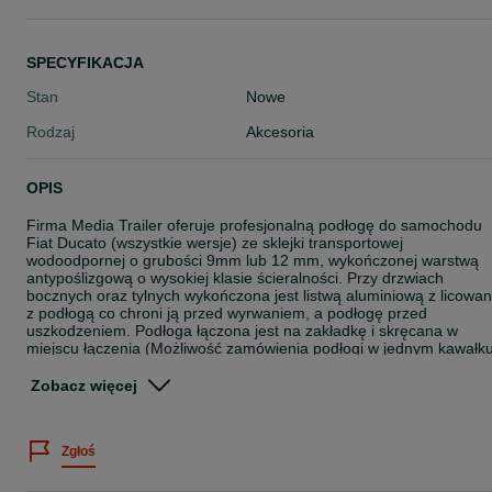
SPECYFIKACJA
Stan
Nowe
Rodzaj
Akcesoria
OPIS
Firma Media Trailer oferuje profesjonalną podłogę do samochodu
Fiat Ducato (wszystkie wersje) ze sklejki transportowej
wodoodpornej o grubości 9mm lub 12 mm, wykończonej warstwą
antypoślizgową o wysokiej klasie ścieralności. Przy drzwiach
bocznych oraz tylnych wykończona jest listwą aluminiową z licowa
z podłogą co chroni ją przed wyrwaniem, a podłogę przed
uszkodzeniem. Podłoga łączona jest na zakładkę i skręcana w
miejscu łączenia (Możliwość zamówienia podłogi w jednym kawałk
do 4m).
Zobacz więcej
Montaż:
Wszystkie podłogi są docięte i gotowe do montażu. W zestawie
Zgłoś
dołączone
są niezbędne elementy montażowe, co sprawia, że można
samodzielnie