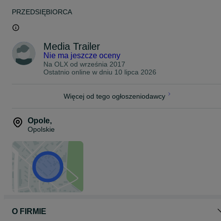
zamontować podłogę w ciągu ok 1-2 godzin. Jednocześnie możliw
PRZEDSIĘBIORCA
jest montaż
w naszej firmie w Wolsztynie (woj. wielkopolskie)
Koszt oraz termin montażu jest ustalany indywidualnie, dlatego w
prosimy o wcześniejszy kontakt.
Media Trailer
Cena aukcji dotyczy podłogi o grubości 9 mm + listwy aluminiowe 
Nie ma jeszcze oceny
progach drzwi do Fiata Ducato L1
Na OLX od
września 2017
Możliwość wysyłki na terenie całej Europy.
Ostatnio online w dniu 10 lipca 2026
W razie jakichkolwiek pytań proszę o kontakt
Więcej od tego ogłoszeniodawcy
*Zdjęcia mają charakter poglądowy
Opole
,
Opolskie
O FIRMIE