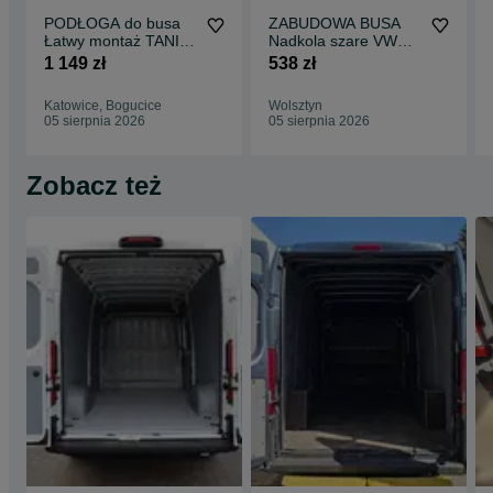
PODŁOGA do busa
ZABUDOWA BUSA
Łatwy montaż TANIA
Nadkola szare VW
WYSYŁKA Zabudowa
Transporter T5 T6 !!
1 149 zł
538 zł
Busa EXPERT L1 !!
Katowice, Bogucice
Wolsztyn
05 sierpnia 2026
05 sierpnia 2026
Zobacz też