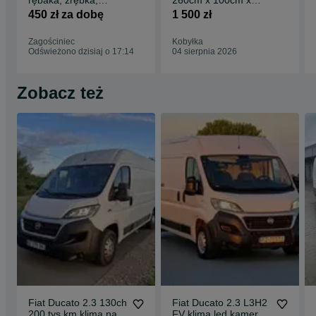
czyszczenie działki
200cm
450 zł za dobę
1 500 zł
gałęzi
Zagościniec
Kobyłka
Odświeżono dzisiaj o 17:14
04 sierpnia 2026
Zobacz też
Fiat Ducato 2.3 130ch
Fiat Ducato 2.3 L3H2
200 tys km klima navi
FV klima led kamera