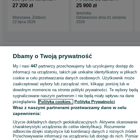
kamera bez korozji
cofania świetny stan
27 200 zł
25 900 zł
Iwaniska
Warszawa, Żoliborz
Odświeżono dnia 01 sierpnia
22 lipca 2026
2026
Strona główna
Motoryzacja
Dostawcze
Furgon (blaszak)
Furgon (blaszak)
Dbamy o Twoją prywatność
Mazowieckie
Furgon (blaszak) - Zagościniec
My i nasi
447
partnerzy przechowujemy lub uzyskujemy dostęp do
informacji na urządzeniu, takich jak unikalne identyfikatory w plikach
KATEGORIA
cookie w celu przetwarzania danych osobowych. Użytkownik może
zaakceptować wybory lub zarządzać nimi, klikając poniżej lub w
ID:
1064593470
Wyświetlenia: 52
dowolnym momencie na stronie polityki prywatności. Te wybory będą
sygnalizowane naszym partnerom i nie będą miały wpływu na dane
przeglądania.
Polityka cookies,
Polityka Prywatności
Zadzwoń / SMS
Wyślij wiadomość
Wraz z naszymi partnerami przetwarzamy dane w celu
zapewnienia:
Użycie dokładnych danych geolokalizacyjnych. Aktywne skanowanie
charakterystyki urządzenia do celów identyfikacji. Rozumienie
odbiorców dzięki statystyce lub kombinacji danych z różnych źródeł.
Przechowywanie informacji na urządzeniu lub dostęp do nich. Pomiar