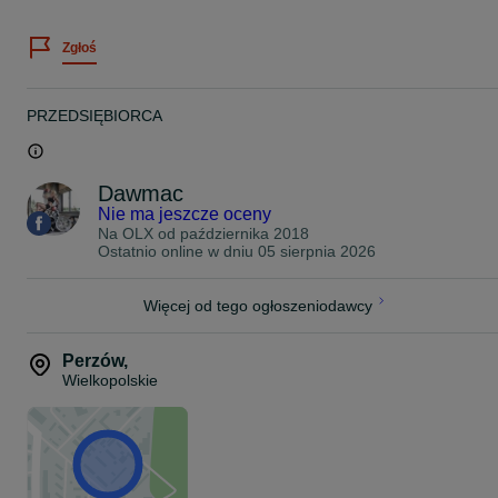
JAPAN RACING
Zgłoś
Zawsze staramy się stanąć na wysokości zadania jeśli chodzi o
pomoc w doborze felg do Państwa auta.
Dziś chcemy Państwu zaoferować felgi model : VEEMANN IFGER
PRZEDSIĘBIORCA
20" 9J ET35 5x120 bore 72,5
Kolor: Silver
Dawmac
Felgi są kierunkowe (Lewa + Prawa)
Nie ma jeszcze oceny
Na OLX od
października 2018
Ostatnio online w dniu 05 sierpnia 2026
Max load 690kg
Felgi na Magazynie !
Więcej od tego ogłoszeniodawcy
Zapraszamy !
Perzów
,
Cena z ogłoszenia dotyczy kompletu 4 felg oraz zawiera VAT 23%.
Wielkopolskie
Proszę o kontakt telefoniczny lub za pomocą formularza OLX
odnośnie wyboru oraz dostępności felg do Państwa samochodu.
Zapraszamy do zapoznania się z całą naszą ofertą felg na naszej
stronie www.dawmac.eu