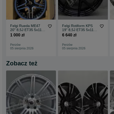
Felgi Rueda ME47
Felgi Rotiform KPS
20" 8,5J ET35 5x112
19" 8,5J ET35 5x112
CBKF1 / 2 sztuki
Matte Black Face w/
1 000 zł
6 640 zł
Gloss
Perzów
Perzów
05 sierpnia 2026
05 sierpnia 2026
Zobacz też