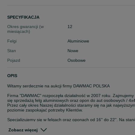
SPECYFIKACJA
Okres gwarancji (w
12
miesiącach)
Felgi
Aluminiowe
Stan
Nowe
Pojazd
Osobowe
OPIS
Witamy serdecznie na aukcji firmy DAWMAC POLSKA
Firma "DAWMAC" rozpoczęła działalność w 2007 roku. Zajmujemy
się sprzedażą felg aluminiowych oraz opon do aut osobowych / 4x4
Przez cały okres Naszej działalności staramy się na jak najwyższy
poziomie zaspokajać potrzeby Klientów.
Specjalizujemy się w felgach oraz oponach od 16'' do 22''. Na stan
posiadamy około 8000 szt felg. Jesteśmy autoryzowanym
przedstawicielem takich Firm jak: ISPIRI, OEMS, VEEMANN,
Zobacz więcej
CADES, ZITO, ROHANA, ROTIFORM, AXE, CALIBRE, KESKIN,