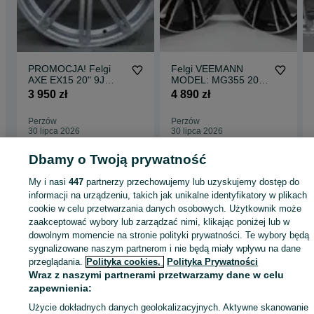
PROMOCJA! Felgi
Felgi VEEMANN
AXE EX15 20" 9J
MODEL: MG355 20"
ET25 5x114,3 / 5x112
9J ET35 + 10,5J
3 950 zł
4 890 zł
Silver Polished
ET45 5x120 BMF
Perzów
Perzów
30 lipca 2026
30 lipca 2026
Dbamy o Twoją prywatność
Strona główna
Motoryzacja
Opony i Felgi
Felgi
Felgi - Wielkopolskie
Felg
My i nasi
447
partnerzy przechowujemy lub uzyskujemy dostęp do
- Perzów
informacji na urządzeniu, takich jak unikalne identyfikatory w plikach
cookie w celu przetwarzania danych osobowych. Użytkownik może
zaakceptować wybory lub zarządzać nimi, klikając poniżej lub w
KATEGORIA
dowolnym momencie na stronie polityki prywatności. Te wybory będą
sygnalizowane naszym partnerom i nie będą miały wpływu na dane
przeglądania.
Polityka cookies,
Polityka Prywatności
ID:
927680607
Wyświetlenia: 4
Wraz z naszymi partnerami przetwarzamy dane w celu
zapewnienia:
Zadzwoń / SMS
Wyślij wiadomość
Użycie dokładnych danych geolokalizacyjnych. Aktywne skanowanie