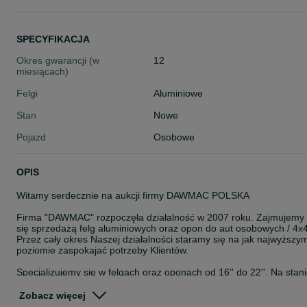
SPECYFIKACJA
Okres gwarancji (w
12
miesiącach)
Felgi
Aluminiowe
Stan
Nowe
Pojazd
Osobowe
OPIS
Witamy serdecznie na aukcji firmy DAWMAC POLSKA
Firma "DAWMAC" rozpoczęła działalność w 2007 roku. Zajmujemy
się sprzedażą felg aluminiowych oraz opon do aut osobowych / 4x4
Przez cały okres Naszej działalności staramy się na jak najwyższy
poziomie zaspokajać potrzeby Klientów.
Specjalizujemy się w felgach oraz oponach od 16'' do 22''. Na stan
posiadamy około 8000 szt felg. Jesteśmy autoryzowanym
przedstawicielem takich Firm jak: ISPIRI, OEMS, VEEMANN,
Zobacz więcej
CADES, ZITO, ROHANA, ROTIFORM, AXE, CALIBRE, KESKIN,