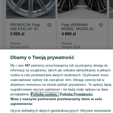
PROMOCJA! Felgi
Felgi VEEMANN
AXE EX15 20" 9J
MODEL: MG355 20"
ET25 5x114,3 / 5x112
9J ET35 + 10,5J
3 950 zł
4 890 zł
Silver Polished
ET45 5x120 BMF
Perzów
Perzów
30 lipca 2026
30 lipca 2026
Dbamy o Twoją prywatność
Strona główna
Motoryzacja
Opony i Felgi
Felgi
Felgi - Wielkopolskie
Felg
My i nasi
447
partnerzy przechowujemy lub uzyskujemy dostęp do
- Perzów
informacji na urządzeniu, takich jak unikalne identyfikatory w plikach
cookie w celu przetwarzania danych osobowych. Użytkownik może
zaakceptować wybory lub zarządzać nimi, klikając poniżej lub w
KATEGORIA
dowolnym momencie na stronie polityki prywatności. Te wybory będą
sygnalizowane naszym partnerom i nie będą miały wpływu na dane
przeglądania.
Polityka cookies,
Polityka Prywatności
ID:
927680607
Wyświetlenia: 4
Wraz z naszymi partnerami przetwarzamy dane w celu
zapewnienia:
Zadzwoń / SMS
Wyślij wiadomość
Użycie dokładnych danych geolokalizacyjnych. Aktywne skanowanie