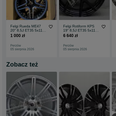
Felgi Rueda ME47
Felgi Rotiform KPS
20" 8,5J ET35 5x112
19" 8,5J ET35 5x112
CBKF1 / 2 sztuki
Matte Black Face w/
1 000 zł
6 640 zł
Gloss
Perzów
Perzów
05 sierpnia 2026
05 sierpnia 2026
Zobacz też