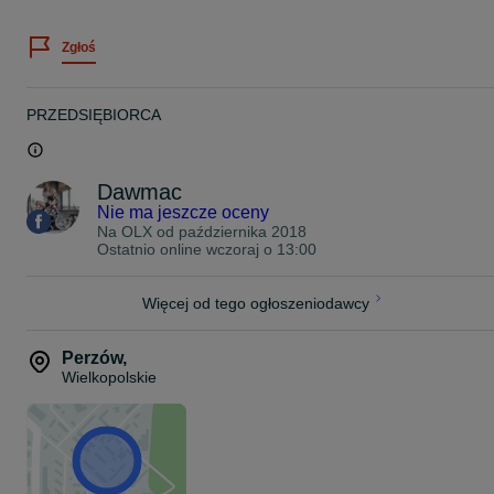
JAPAN RACING
Zgłoś
Zawsze staramy się stanąć na wysokości zadania jeśli chodzi o
pomoc w doborze felg do Państwa auta.
Dziś chcemy Państwu zaoferować felgi model : VEEMANN IFGER
PRZEDSIĘBIORCA
20" 9J ET35 5x120 bore 72,5
Kolor: Silver
Dawmac
Felgi są kierunkowe (Lewa + Prawa)
Nie ma jeszcze oceny
Na OLX od
października 2018
Ostatnio online wczoraj o 13:00
Max load 690kg
Felgi na Magazynie !
Więcej od tego ogłoszeniodawcy
Zapraszamy !
Perzów
,
Cena z ogłoszenia dotyczy kompletu 4 felg oraz zawiera VAT 23%.
Wielkopolskie
Proszę o kontakt telefoniczny lub za pomocą formularza OLX
odnośnie wyboru oraz dostępności felg do Państwa samochodu.
Zapraszamy do zapoznania się z całą naszą ofertą felg na naszej
stronie www.dawmac.eu