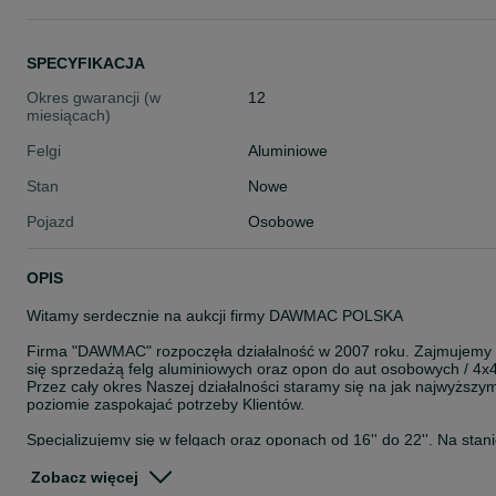
SPECYFIKACJA
Okres gwarancji (w
12
miesiącach)
Felgi
Aluminiowe
Stan
Nowe
Pojazd
Osobowe
OPIS
Witamy serdecznie na aukcji firmy DAWMAC POLSKA
Firma "DAWMAC" rozpoczęła działalność w 2007 roku. Zajmujemy
się sprzedażą felg aluminiowych oraz opon do aut osobowych / 4x4
Przez cały okres Naszej działalności staramy się na jak najwyższy
poziomie zaspokajać potrzeby Klientów.
Specjalizujemy się w felgach oraz oponach od 16'' do 22''. Na stan
posiadamy około 8000 szt felg. Jesteśmy autoryzowanym
przedstawicielem takich Firm jak: ISPIRI, OEMS, VEEMANN,
Zobacz więcej
CADES, ZITO, ROHANA, ROTIFORM, AXE, CALIBRE, KESKIN,