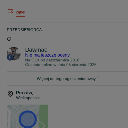
JAPAN RACING
Zgłoś
Zawsze staramy się stanąć na wysokości zadania jeśli chodzi o
pomoc w doborze felg do Państwa auta.
Dziś chcemy Państwu zaoferować felgi model :
PRZEDSIĘBIORCA
Seventy9 SV-C
18" 8J ET45 5x112 bore 66,6
Dawmac
Kolor: Titan Black
Nie ma jeszcze oceny
Na OLX od
października 2018
Ostatnio online w dniu 05 sierpnia 2026
Waga Felgi: 10,6 kg
Więcej od tego ogłoszeniodawcy
Max Load 690 kg
Felgi na magazynie.
Perzów
,
Wielkopolskie
ZAPRASZAMY!
621.K / NH
Cena podana w ogłoszeniu jest ceną brutto z VAT 23% oraz dotycz
kompletu czterech felg.