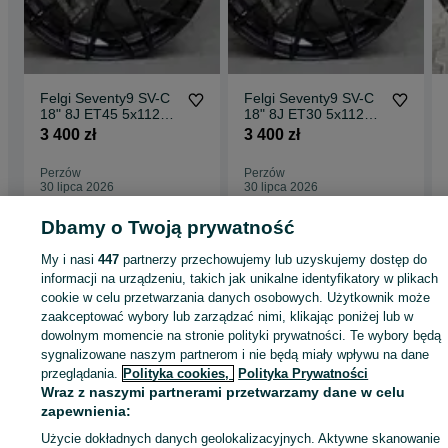
Felgi Seventy9 SV-C
Felgi Seventy9 SV-C
18" 8J ET45 5x112
18" 8J ET30 5x112
Black Glossy
Black Glossy
3 400 zł
3 400 zł
Perzów
Perzów
30 lipca 2026
30 lipca 2026
Dbamy o Twoją prywatność
Strona główna
Motoryzacja
Opony i Felgi
Felgi
Felgi - Wielkopolskie
Felg
My i nasi
447
partnerzy przechowujemy lub uzyskujemy dostęp do
- Perzów
informacji na urządzeniu, takich jak unikalne identyfikatory w plikach
cookie w celu przetwarzania danych osobowych. Użytkownik może
zaakceptować wybory lub zarządzać nimi, klikając poniżej lub w
KATEGORIA
dowolnym momencie na stronie polityki prywatności. Te wybory będą
sygnalizowane naszym partnerom i nie będą miały wpływu na dane
przeglądania.
Polityka cookies,
Polityka Prywatności
ID:
1002438426
Wyświetlenia: 
Wraz z naszymi partnerami przetwarzamy dane w celu
zapewnienia:
Zadzwoń / SMS
Wyślij wiadomość
Użycie dokładnych danych geolokalizacyjnych. Aktywne skanowanie