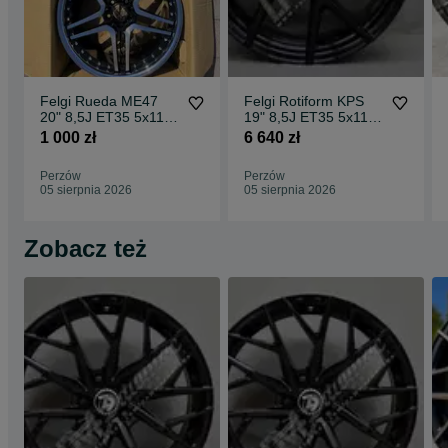
Felgi Rueda ME47
Felgi Rotiform KPS
20" 8,5J ET35 5x112
19" 8,5J ET35 5x112
CBKF1 / 2 sztuki
Matte Black Face w/
1 000 zł
6 640 zł
Gloss
Perzów
Perzów
05 sierpnia 2026
05 sierpnia 2026
Zobacz też