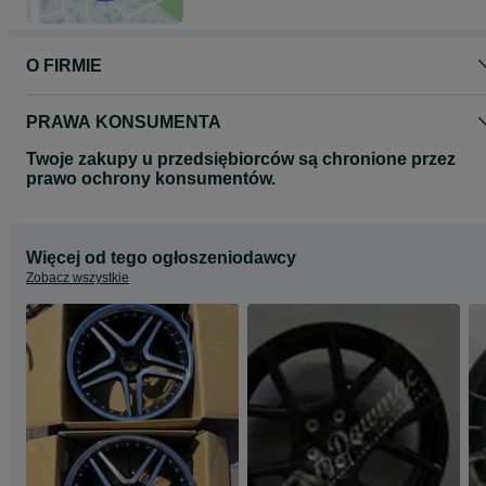
Proszę o kontakt telefoniczny lub za pomocą formularza olx
odnośnie wyboru oraz dostępności felg do Państwa samochodu.
O FIRMIE
Zapraszamy do zapoznania się z całą naszą ofertą felg na naszej
stronie www.dawmac.eu
PRAWA KONSUMENTA
Twoje zakupy u przedsiębiorców są chronione przez
prawo ochrony konsumentów.
Więcej od tego ogłoszeniodawcy
Zobacz wszystkie