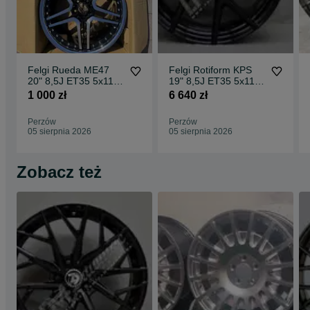
Felgi Rueda ME47
Felgi Rotiform KPS
20" 8,5J ET35 5x112
19" 8,5J ET35 5x112
CBKF1 / 2 sztuki
Matte Black Face w/
1 000 zł
6 640 zł
Gloss
Perzów
Perzów
05 sierpnia 2026
05 sierpnia 2026
Zobacz też