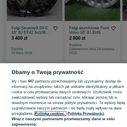
Felgi Seventy9 SV-C
Felgi aluminiowe Ford
18" 8J ET42 5x108
Volvo 18" 8J Et45
Black Glossy
5x108 Nowe Demo
3 400 zł
2 800 zł
stan BDB
Rafałów
Perzów
Odświeżono dnia 04 sierpnia
30 lipca 2026
2026
Dbamy o Twoją prywatność
Strona główna
Motoryzacja
Opony i Felgi
Felgi
Felgi - Wielkopolskie
Felg
My i nasi
447
partnerzy przechowujemy lub uzyskujemy dostęp do
- Perzów
informacji na urządzeniu, takich jak unikalne identyfikatory w plikach
cookie w celu przetwarzania danych osobowych. Użytkownik może
zaakceptować wybory lub zarządzać nimi, klikając poniżej lub w
KATEGORIA
dowolnym momencie na stronie polityki prywatności. Te wybory będą
sygnalizowane naszym partnerom i nie będą miały wpływu na dane
ID:
przeglądania.
1002399746
Polityka cookies,
Polityka Prywatności
Wyświetlenia: 
Wraz z naszymi partnerami przetwarzamy dane w celu
zapewnienia: