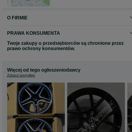
Proszę o kontakt telefoniczny lub za pomocą formularza olx
odnośnie wyboru oraz dostępności felg do Państwa samochodu.
O FIRMIE
Zapraszamy do zapoznania się z całą naszą ofertą felg na naszej
stronie www.dawmac.eu
PRAWA KONSUMENTA
Twoje zakupy u przedsiębiorców są chronione przez
prawo ochrony konsumentów.
Więcej od tego ogłoszeniodawcy
Zobacz wszystkie