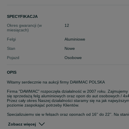
SPECYFIKACJA
Okres gwarancji (w
12
miesiącach)
Felgi
Aluminiowe
Stan
Nowe
Pojazd
Osobowe
OPIS
Witamy serdecznie na aukcji firmy DAWMAC POLSKA
Firma "DAWMAC" rozpoczęła działalność w 2007 roku. Zajmujemy
się sprzedażą felg aluminiowych oraz opon do aut osobowych / 4x4
Przez cały okres Naszej działalności staramy się na jak najwyższy
poziomie zaspokajać potrzeby Klientów.
Specjalizujemy się w felgach oraz oponach od 16'' do 22''. Na stan
posiadamy około 8000 szt felg. Jesteśmy autoryzowanym
przedstawicielem takich Firm jak: ISPIRI, OEMS, VEEMANN,
Zobacz więcej
CADES, ZITO, ROHANA, ROTIFORM, AXE, CALIBRE, KESKIN,