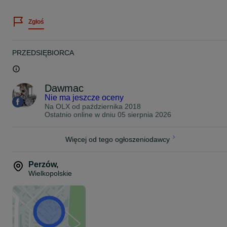
JAPAN RACING
Zgłoś
Zawsze staramy się stanąć na wysokości zadania jeśli chodzi o
pomoc w doborze felg do Państwa auta.
Dziś chcemy Państwu zaoferować felgi model :
PRZEDSIĘBIORCA
Seventy9 SV-C
18" 8J ET42 5x108 bore 67,1
Dawmac
Kolor: Black Glossy
Nie ma jeszcze oceny
Na OLX od
października 2018
Ostatnio online w dniu 05 sierpnia 2026
Waga Felgi: 11,88 kg
Max Load 680 kg
Więcej od tego ogłoszeniodawcy
Felgi na magazynie.
Perzów
,
ZAPRASZAMY!
Wielkopolskie
623.K / NH
Cena podana w ogłoszeniu jest ceną brutto z VAT 23% oraz dotycz
kompletu czterech felg.