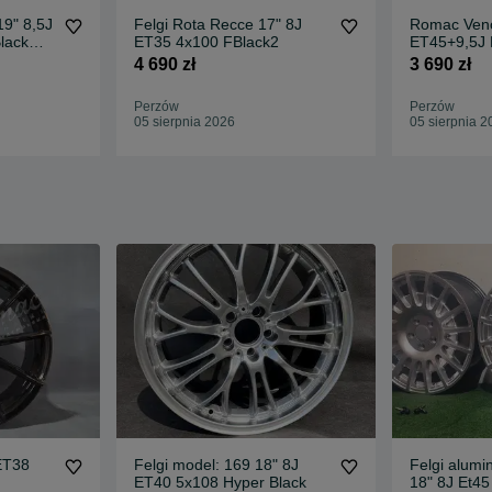
19" 8,5J
Felgi Rota Recce 17" 8J
Romac Veno
lack
ET35 4x100 FBlack2
ET45+9,5J 
Gloss Black
4 690 zł
3 690 zł
Perzów
Perzów
05 sierpnia 2026
05 sierpnia 2
ET38
Felgi model: 169 18" 8J
Felgi alumi
ET40 5x108 Hyper Black
18" 8J Et4