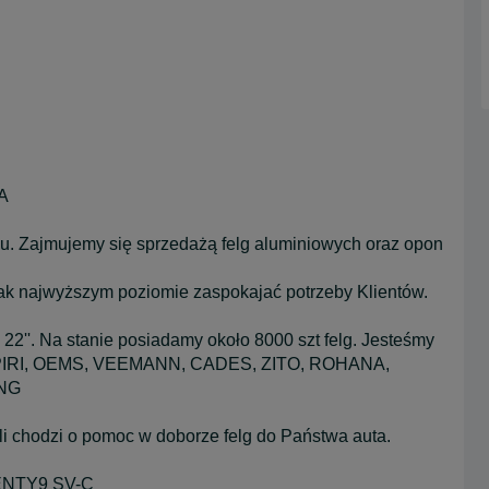
A
. Zajmujemy się sprzedażą felg aluminiowych oraz opon
 jak najwyższym poziomie zaspokajać potrzeby Klientów.
 22''. Na stanie posiadamy około 8000 szt felg. Jesteśmy
: ISPIRI, OEMS, VEEMANN, CADES, ZITO, ROHANA,
ING
li chodzi o pomoc w doborze felg do Państwa auta.
VENTY9 SV-C