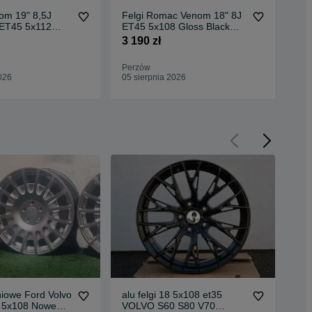
m 19" 8,5J
Felgi Romac Venom 18" 8J
Amp
ET45 5x112
ET45 5x108 Gloss Black
LX8
 Polished Face
Polished Face
Cla
3 190 zł
1 3
Perzów
Per
026
05 sierpnia 2026
05 
niowe Ford Volvo
alu felgi 18 5x108 et35
Fel
5 5x108 Nowe
VOLVO S60 S80 V70
18"