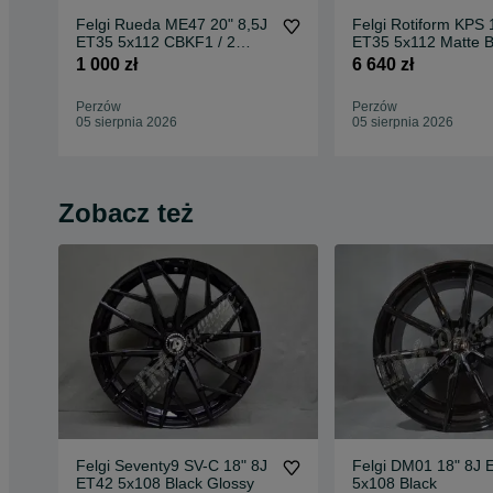
Felgi Rueda ME47 20" 8,5J
Felgi Rotiform KPS 
ET35 5x112 CBKF1 / 2
ET35 5x112 Matte B
sztuki
Face w/ Gloss
1 000 zł
6 640 zł
Perzów
Perzów
05 sierpnia 2026
05 sierpnia 2026
Zobacz też
Felgi Seventy9 SV-C 18" 8J
Felgi DM01 18" 8J 
ET42 5x108 Black Glossy
5x108 Black