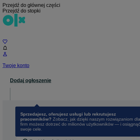
Przejdź do głównej części
Przejdź do stopki
Czat
Twoje konto
Dodaj ogłoszenie
Dla biznesu
opens in a new tab
Sprzedajesz, oferujesz usługi lub rekrutujesz
pracowników?
Zobacz, jak dzięki naszym rozwiązaniom dl
firm możesz dotrzeć do milionów użytkowników — i osiągną
swoje cele.