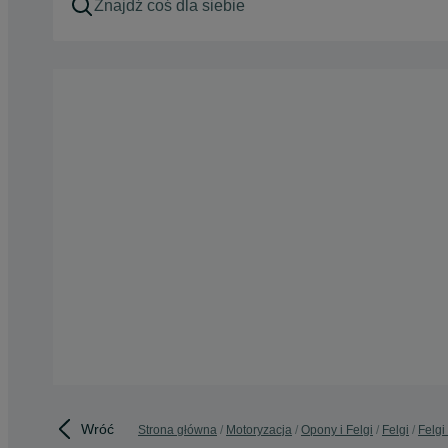
Wróć
Strona główna
Motoryzacja
Opony i Felgi
Felgi
Felgi