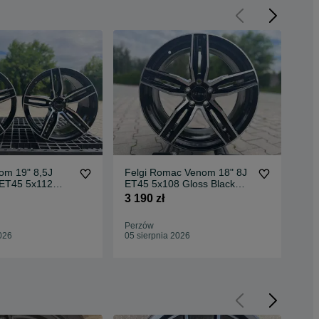
m 19" 8,5J
Felgi Romac Venom 18" 8J
Amp
ET45 5x112
ET45 5x108 Gloss Black
LX8
 Polished Face
Polished Face
Cla
3 190 zł
1 3
Perzów
Per
026
05 sierpnia 2026
05 