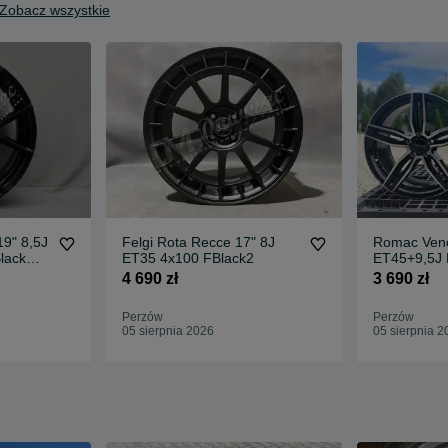
Zobacz wszystkie
19" 8,5J
Felgi Rota Recce 17" 8J
Romac Veno
lack
ET35 4x100 FBlack2
ET45+9,5J 
Gloss Black
4 690 zł
3 690 zł
Perzów
Perzów
05 sierpnia 2026
05 sierpnia 2