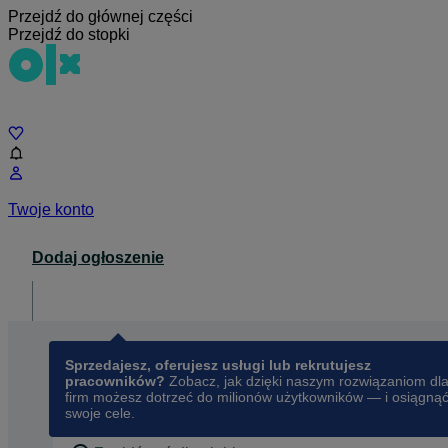
Przejdź do głównej części
Przejdź do stopki
Czat
Twoje konto
Dodaj ogłoszenie
Dla biznesu
opens in a new tab
Sprzedajesz, oferujesz usługi lub rekrutujesz
pracowników?
Zobacz, jak dzięki naszym rozwiązaniom dl
firm możesz dotrzeć do milionów użytkowników — i osiągną
swoje cele.