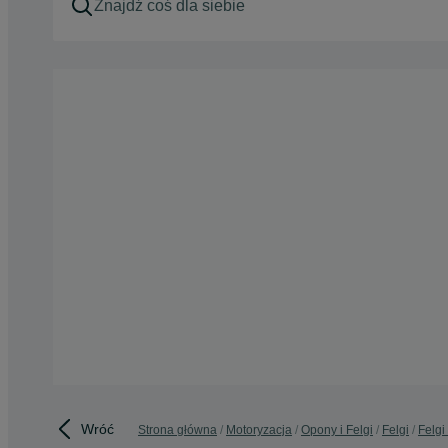
Wróć
Strona główna
Motoryzacja
Opony i Felgi
Felgi
Felgi