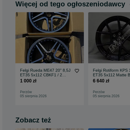
Więcej od tego ogłoszeniodawcy
Felgi Rueda ME47 20" 8,5J
Felgi Rotiform KPS 
ET35 5x112 CBKF1 / 2
ET35 5x112 Matte B
sztuki
Face w/ Gloss
1 000 zł
6 640 zł
Perzów
Perzów
05 sierpnia 2026
05 sierpnia 2026
Zobacz też