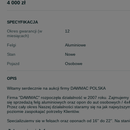
4 000 zł
SPECYFIKACJA
Okres gwarancji (w
12
miesiącach)
Felgi
Aluminiowe
Stan
Nowe
Pojazd
Osobowe
OPIS
Witamy serdecznie na aukcji firmy DAWMAC POLSKA
Firma "DAWMAC" rozpoczęła działalność w 2007 roku. Zajmujemy
się sprzedażą felg aluminiowych oraz opon do aut osobowych / 4x4
Przez cały okres Naszej działalności staramy się na jak najwyższy
poziomie zaspokajać potrzeby Klientów.
Specjalizujemy się w felgach oraz oponach od 16'' do 22''. Na stan
posiadamy około 8000 szt felg. Jesteśmy autoryzowanym