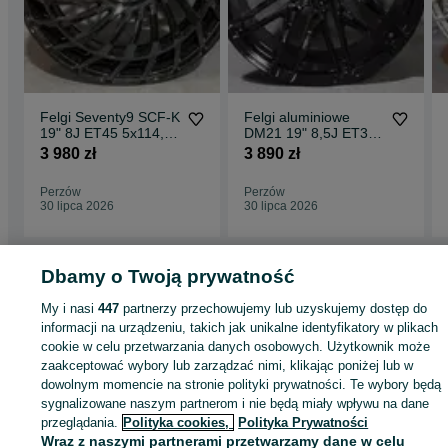
Felgi Seventy9 SCF-K
Felgi aluminiowe
19" 8J ET45 5x114,3
DM21 19" 8,5J ET38
Black Glossy
5x114,3 Black
3 980 zł
3 890 zł
Perzów
Perzów
30 lipca 2026
30 lipca 2026
Dbamy o Twoją prywatność
Strona główna
Motoryzacja
Opony i Felgi
Felgi
Felgi - Wielkopolskie
Felg
My i nasi
447
partnerzy przechowujemy lub uzyskujemy dostęp do
- Perzów
informacji na urządzeniu, takich jak unikalne identyfikatory w plikach
cookie w celu przetwarzania danych osobowych. Użytkownik może
zaakceptować wybory lub zarządzać nimi, klikając poniżej lub w
KATEGORIA
dowolnym momencie na stronie polityki prywatności. Te wybory będą
sygnalizowane naszym partnerom i nie będą miały wpływu na dane
ID:
1002422585
Wyświetlenia: 1
przeglądania.
Polityka cookies,
Polityka Prywatności
Wraz z naszymi partnerami przetwarzamy dane w celu