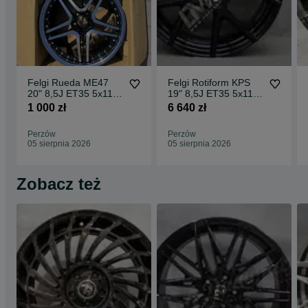
Felgi Rueda ME47
Felgi Rotiform KPS
20" 8,5J ET35 5x112
19" 8,5J ET35 5x112
CBKF1 / 2 sztuki
Matte Black Face w/
1 000 zł
6 640 zł
Gloss
Perzów
Perzów
05 sierpnia 2026
05 sierpnia 2026
Zobacz też