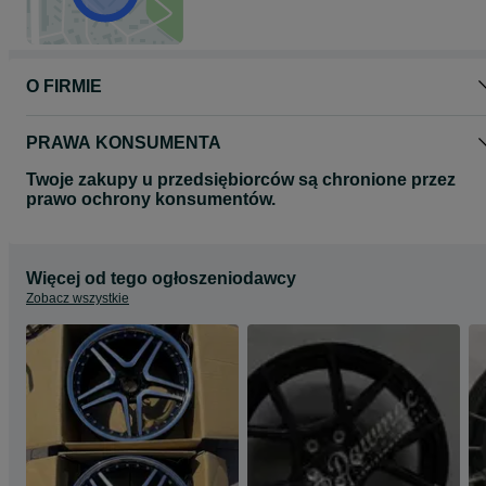
odnośnie wyboru oraz dostępności felg do Państwa samochodu.
Zapraszamy do zapoznania się z całą naszą ofertą felg na naszej
stronie www.dawmac.eu
O FIRMIE
PRAWA KONSUMENTA
Twoje zakupy u przedsiębiorców są chronione przez
prawo ochrony konsumentów.
Więcej od tego ogłoszeniodawcy
Zobacz wszystkie