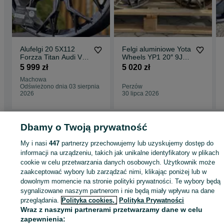
Alufelgi 20 5X112
Felgi aluminiowe Yota
Forzza Titan Audi VW
Wheels YP1 20″ 9J
Mercedes BMW 5 7
ET40 + 10J ET42
5 999 zł
5 020 zł
Q5 A5 A6 A7 Q8
5×112 Gloss Bronze
Machowa
Brushed Face
Odświeżono dnia 03 sierpnia
Perzów
2026
30 lipca 2026
Dbamy o Twoją prywatność
Strona główna
Motoryzacja
Opony i Felgi
Felgi
Felgi - Wielkopolskie
Felg
My i nasi
447
partnerzy przechowujemy lub uzyskujemy dostęp do
- Perzów
informacji na urządzeniu, takich jak unikalne identyfikatory w plikach
cookie w celu przetwarzania danych osobowych. Użytkownik może
zaakceptować wybory lub zarządzać nimi, klikając poniżej lub w
KATEGORIA
dowolnym momencie na stronie polityki prywatności. Te wybory będą
sygnalizowane naszym partnerom i nie będą miały wpływu na dane
ID:
przeglądania.
1002418846
Polityka cookies,
Polityka Prywatności
Wyświetlenia: 2
Wraz z naszymi partnerami przetwarzamy dane w celu
zapewnienia: