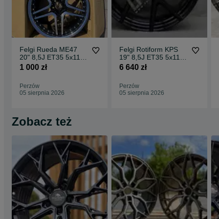
Felgi Rueda ME47
Felgi Rotiform KPS
20" 8,5J ET35 5x112
19" 8,5J ET35 5x112
CBKF1 / 2 sztuki
Matte Black Face w/
1 000 zł
6 640 zł
Gloss
Perzów
Perzów
05 sierpnia 2026
05 sierpnia 2026
Zobacz też