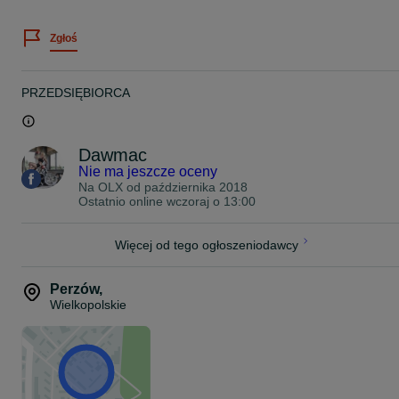
JAPAN RACING
Zgłoś
Zawsze staramy się stanąć na wysokości zadania jeśli chodzi o
pomoc w doborze felg do Państwa auta.
Dziś chcemy Państwu zaoferować felgi model :
PRZEDSIĘBIORCA
Seventy9 SCF-P
20" 9J ET30 5x112 bore 66,6
Dawmac
Kolor: Dark Grey Matt
Nie ma jeszcze oceny
Na OLX od
października 2018
Ostatnio online wczoraj o 13:00
Waga Felgi: 8,75 kg
Więcej od tego ogłoszeniodawcy
*Zdjęcie poglądowe
Felgi w magazynie.
Perzów
,
Wielkopolskie
ZAPRASZAMY!
539.K / NH
Cena podana w ogłoszeniu jest ceną brutto z VAT 23% oraz dotycz
kompletu czterech felg.