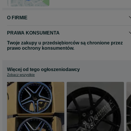
Proszę o kontakt telefoniczny lub za pomocą formularza olx
odnośnie wyboru oraz dostępności felg do Państwa samochodu.
O FIRMIE
Zapraszamy do zapoznania się z całą naszą ofertą felg na naszej
stronie www.dawmac.eu
PRAWA KONSUMENTA
Twoje zakupy u przedsiębiorców są chronione przez
prawo ochrony konsumentów.
Więcej od tego ogłoszeniodawcy
Zobacz wszystkie