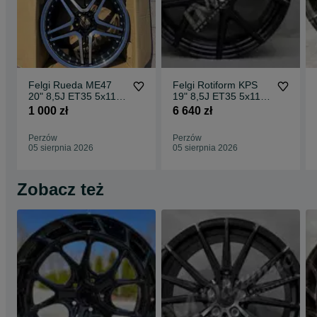
Felgi Rueda ME47
Felgi Rotiform KPS
20" 8,5J ET35 5x112
19" 8,5J ET35 5x112
CBKF1 / 2 sztuki
Matte Black Face w/
1 000 zł
6 640 zł
Gloss
Perzów
Perzów
05 sierpnia 2026
05 sierpnia 2026
Zobacz też