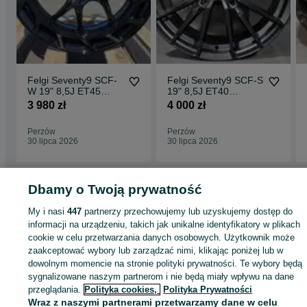
Felgi Seventy9 SCF-
Felgi Seventy9 SCF-S
W 19" 8,5J ET45
19" 8,5J ET40
5x112 Black Glossy
5x114,3 Half Black
3 980 zł
4 000 zł
Matt
Perzów
Perzów
30 lipca 2026
30 lipca 2026
Dbamy o Twoją prywatność
Strona główna
Motoryzacja
Opony i Felgi
Felgi
Felgi - Wielkopolskie
Felg
My i nasi
447
partnerzy przechowujemy lub uzyskujemy dostęp do
- Perzów
informacji na urządzeniu, takich jak unikalne identyfikatory w plikach
cookie w celu przetwarzania danych osobowych. Użytkownik może
zaakceptować wybory lub zarządzać nimi, klikając poniżej lub w
KATEGORIA
dowolnym momencie na stronie polityki prywatności. Te wybory będą
sygnalizowane naszym partnerom i nie będą miały wpływu na dane
ID:
1002424184
Wyświetlenia: 1
przeglądania.
Polityka cookies,
Polityka Prywatności
Wraz z naszymi partnerami przetwarzamy dane w celu