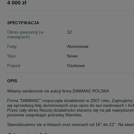
4 000 zł
SPECYFIKACJA
Okres gwarancji (w
12
miesiącach)
Felgi
Aluminiowe
Stan
Nowe
Pojazd
Osobowe
OPIS
Witamy serdecznie na aukcji firmy DAWMAC POLSKA
Firma "DAWMAC" rozpoczęła działalność w 2007 roku. Zajmujemy
się sprzedażą felg aluminiowych oraz opon do aut osobowych / 4x4
Przez cały okres Naszej działalności staramy się na jak najwyższy
poziomie zaspokajać potrzeby Klientów.
Specjalizujemy się w felgach oraz oponach od 16'' do 22''. Na stan
posiadamy około 8000 szt felg. Jesteśmy autoryzowanym