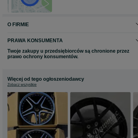
Proszę o kontakt telefoniczny lub za pomocą formularza olx
odnośnie wyboru oraz dostępności felg do Państwa samochodu.
Zapraszamy do zapoznania się z całą naszą ofertą felg na naszej
stronie www.dawmac.eu
O FIRMIE
PRAWA KONSUMENTA
Twoje zakupy u przedsiębiorców są chronione przez
prawo ochrony konsumentów.
Więcej od tego ogłoszeniodawcy
Zobacz wszystkie