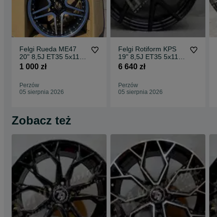
Felgi Rueda ME47
Felgi Rotiform KPS
20" 8,5J ET35 5x112
19" 8,5J ET35 5x112
CBKF1 / 2 sztuki
Matte Black Face w/
1 000 zł
6 640 zł
Gloss
Perzów
Perzów
05 sierpnia 2026
05 sierpnia 2026
Zobacz też