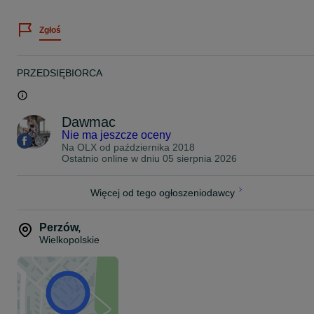
JAPAN RACING
Zgłoś
Zawsze staramy się stanąć na wysokości zadania jeśli chodzi o
pomoc w doborze felg do Państwa auta.
Dziś chcemy Państwu zaoferować felgi model :
PRZEDSIĘBIORCA
Seventy9 SCF-H
18" 8J ET30 5x120 bore 72,6
Dawmac
Kolor: Sand Bronze
Nie ma jeszcze oceny
Na OLX od
października 2018
*Zdjęcie poglądowe
Ostatnio online w dniu 05 sierpnia 2026
Felgi na magazynie.
Więcej od tego ogłoszeniodawcy
ZAPRASZAMY!
625.K / NH
Perzów
,
Wielkopolskie
Cena podana w ogłoszeniu jest ceną brutto z VAT 23% oraz dotycz
kompletu czterech felg.
Proszę o kontakt telefoniczny lub za pomocą formularza olx
odnośnie wyboru oraz dostępności felg do Państwa samochodu.
Zapraszamy do zapoznania się z całą naszą ofertą felg na naszej