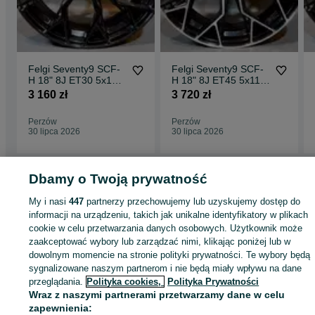
Felgi Seventy9 SCF-
Felgi Seventy9 SCF-
H 18" 8J ET30 5x120
H 18" 8J ET45 5x112
Black Glossy
Black Front Polished
3 160 zł
3 720 zł
Perzów
Perzów
30 lipca 2026
30 lipca 2026
Dbamy o Twoją prywatność
Strona główna
Motoryzacja
Opony i Felgi
Felgi
Felgi - Wielkopolskie
Felg
My i nasi
447
partnerzy przechowujemy lub uzyskujemy dostęp do
- Perzów
informacji na urządzeniu, takich jak unikalne identyfikatory w plikach
cookie w celu przetwarzania danych osobowych. Użytkownik może
zaakceptować wybory lub zarządzać nimi, klikając poniżej lub w
KATEGORIA
dowolnym momencie na stronie polityki prywatności. Te wybory będą
sygnalizowane naszym partnerom i nie będą miały wpływu na dane
ID:
przeglądania.
1002464541
Polityka cookies,
Polityka Prywatności
Wyświetlenia: 1
Wraz z naszymi partnerami przetwarzamy dane w celu
zapewnienia: