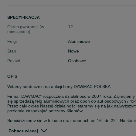
SPECYFIKACJA
Okres gwarancji (w
12
miesiącach)
Felgi
Aluminiowe
Stan
Nowe
Pojazd
Osobowe
OPIS
Witamy serdecznie na aukcji firmy DAWMAC POLSKA
Firma "DAWMAC" rozpoczęła działalność w 2007 roku. Zajmujemy
się sprzedażą felg aluminiowych oraz opon do aut osobowych / 4x4
Przez cały okres Naszej działalności staramy się na jak najwyższy
poziomie zaspokajać potrzeby Klientów.
Specjalizujemy się w felgach oraz oponach od 16'' do 22''. Na stan
posiadamy około 8000 szt felg. Jesteśmy autoryzowanym
przedstawicielem takich Firm jak: ISPIRI, OEMS, VEEMANN,
Zobacz więcej
CADES, ZITO, ROHANA, ROTIFORM, AXE, CALIBRE, KESKIN,