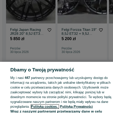
Felgi Japan Racing
Felgi Forzza Titan 19"
JR28 20" 8,5J ET35
8,5J ET32 + 9,5J
5x112 Gloss Black
ET38 5x120 Black
5 850 zł
5 200 zł
Magic
Perzów
Perzów
30 lipca 2026
30 lipca 2026
Dbamy o Twoją prywatność
Strona główna
Motoryzacja
Opony i Felgi
Felgi
Felgi - Wielkopolskie
Felg
My i nasi
447
partnerzy przechowujemy lub uzyskujemy dostęp do
- Perzów
informacji na urządzeniu, takich jak unikalne identyfikatory w plikach
cookie w celu przetwarzania danych osobowych. Użytkownik może
zaakceptować wybory lub zarządzać nimi, klikając poniżej lub w
KATEGORIA
dowolnym momencie na stronie polityki prywatności. Te wybory będą
sygnalizowane naszym partnerom i nie będą miały wpływu na dane
ID:
928468286
Wyświetlenia: 3
przeglądania.
Polityka cookies,
Polityka Prywatności
Wraz z naszymi partnerami przetwarzamy dane w celu