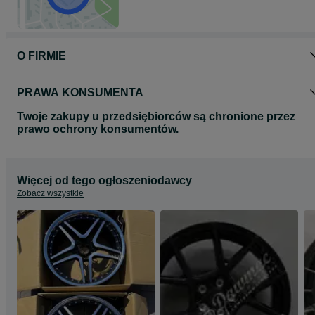
Proszę o kontakt telefoniczny lub za pomocą formularza olx
odnośnie wyboru oraz dostępności felg do Państwa samochodu.
Zapraszamy do zapoznania się z całą naszą ofertą felg na naszej
O FIRMIE
stronie www.dawmac.eu
PRAWA KONSUMENTA
Twoje zakupy u przedsiębiorców są chronione przez
prawo ochrony konsumentów.
Więcej od tego ogłoszeniodawcy
Zobacz wszystkie