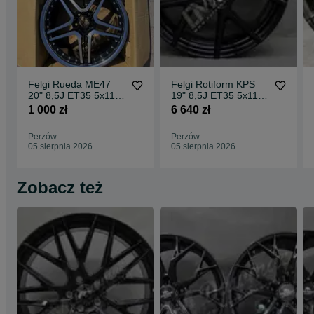
Felgi Rueda ME47
Felgi Rotiform KPS
20" 8,5J ET35 5x112
19" 8,5J ET35 5x112
CBKF1 / 2 sztuki
Matte Black Face w/
1 000 zł
6 640 zł
Gloss
Perzów
Perzów
05 sierpnia 2026
05 sierpnia 2026
Zobacz też