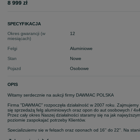
8 999 zł
SPECYFIKACJA
Okres gwarancji (w
12
miesiącach)
Felgi
Aluminiowe
Stan
Nowe
Pojazd
Osobowe
OPIS
Witamy serdecznie na aukcji firmy DAWMAC POLSKA
Firma "DAWMAC" rozpoczęła działalność w 2007 roku. Zajmujemy
się sprzedażą felg aluminiowych oraz opon do aut osobowych / 4x4
Przez cały okres Naszej działalności staramy się na jak najwyższy
poziomie zaspokajać potrzeby Klientów.
Specjalizujemy się w felgach oraz oponach od 16'' do 22''. Na stan
posiadamy około 8000 szt felg. Jesteśmy autoryzowanym