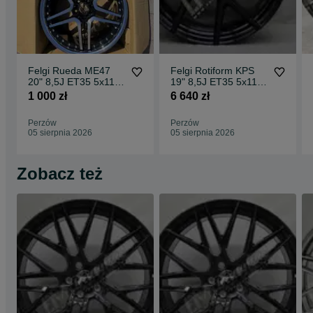
Felgi Rueda ME47
Felgi Rotiform KPS
20" 8,5J ET35 5x112
19" 8,5J ET35 5x112
CBKF1 / 2 sztuki
Matte Black Face w/
1 000 zł
6 640 zł
Gloss
Perzów
Perzów
05 sierpnia 2026
05 sierpnia 2026
Zobacz też