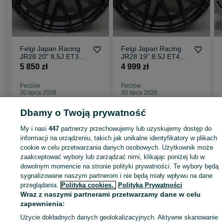
Felgi Japan Racing
Felgi Japan Racing
JR28 20" 8,5J ET35
JR28 19" 8,5J ET40
5x112 Gloss Black
5x112 Gloss Black
5 850 zł
4 999 zł
Perzów
Perzów
30 lipca 2026
30 lipca 2026
Dbamy o Twoją prywatność
Strona główna
Motoryzacja
Opony i Felgi
Felgi
Felgi - Wielkopolskie
Felg
My i nasi
447
partnerzy przechowujemy lub uzyskujemy dostęp do
- Perzów
informacji na urządzeniu, takich jak unikalne identyfikatory w plikach
cookie w celu przetwarzania danych osobowych. Użytkownik może
zaakceptować wybory lub zarządzać nimi, klikając poniżej lub w
KATEGORIA
dowolnym momencie na stronie polityki prywatności. Te wybory będą
sygnalizowane naszym partnerom i nie będą miały wpływu na dane
przeglądania.
Polityka cookies,
Polityka Prywatności
ID:
928459256
Wyświetlenia: 2
Wraz z naszymi partnerami przetwarzamy dane w celu
zapewnienia:
Zadzwoń / SMS
Wyślij wiadomość
Użycie dokładnych danych geolokalizacyjnych. Aktywne skanowanie