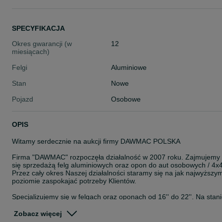
SPECYFIKACJA
Okres gwarancji (w
12
miesiącach)
Felgi
Aluminiowe
Stan
Nowe
Pojazd
Osobowe
OPIS
Witamy serdecznie na aukcji firmy DAWMAC POLSKA
Firma "DAWMAC" rozpoczęła działalność w 2007 roku. Zajmujemy
się sprzedażą felg aluminiowych oraz opon do aut osobowych / 4x4
Przez cały okres Naszej działalności staramy się na jak najwyższy
poziomie zaspokajać potrzeby Klientów.
Specjalizujemy się w felgach oraz oponach od 16'' do 22''. Na stan
posiadamy około 8000 szt felg. Jesteśmy autoryzowanym
przedstawicielem takich Firm jak: ISPIRI, OEMS, VEEMANN,
Zobacz więcej
CADES, ZITO, ROHANA, ROTIFORM, AXE, CALIBRE, KESKIN,