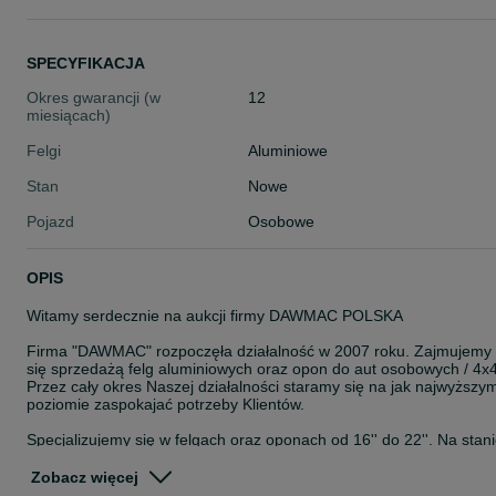
SPECYFIKACJA
Okres gwarancji (w
12
miesiącach)
Felgi
Aluminiowe
Stan
Nowe
Pojazd
Osobowe
OPIS
Witamy serdecznie na aukcji firmy DAWMAC POLSKA
Firma "DAWMAC" rozpoczęła działalność w 2007 roku. Zajmujemy
się sprzedażą felg aluminiowych oraz opon do aut osobowych / 4x4
Przez cały okres Naszej działalności staramy się na jak najwyższy
poziomie zaspokajać potrzeby Klientów.
Specjalizujemy się w felgach oraz oponach od 16'' do 22''. Na stan
posiadamy około 8000 szt felg. Jesteśmy autoryzowanym
przedstawicielem takich Firm jak: ISPIRI, OEMS, VEEMANN,
Zobacz więcej
CADES, ZITO, ROHANA, ROTIFORM, AXE, CALIBRE, KESKIN,