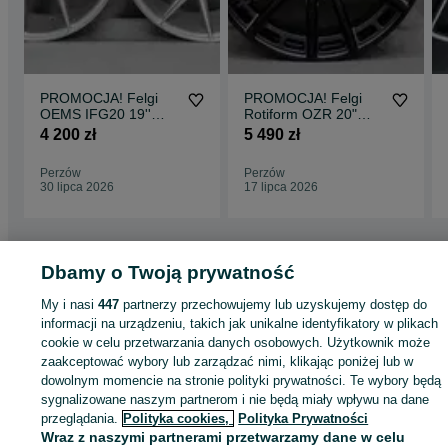
PROMOCJA! Felgi
PROMOCJA! Felgi
OEMS IFG20 19''
Rotiform OZR 20"
8,5J ET42+9,5J ET40
10,5J ET40
4 200 zł
5 490 zł
5x112 Silver Machi
5x112/5x120 Matte
Black
Perzów
Perzów
30 lipca 2026
17 lipca 2026
Dbamy o Twoją prywatność
Strona główna
Motoryzacja
Opony i Felgi
Felgi
Felgi - Wielkopolskie
Felg
My i nasi
447
partnerzy przechowujemy lub uzyskujemy dostęp do
- Perzów
informacji na urządzeniu, takich jak unikalne identyfikatory w plikach
cookie w celu przetwarzania danych osobowych. Użytkownik może
zaakceptować wybory lub zarządzać nimi, klikając poniżej lub w
KATEGORIA
dowolnym momencie na stronie polityki prywatności. Te wybory będą
sygnalizowane naszym partnerom i nie będą miały wpływu na dane
ID:
927404870
Wyświetlenia: 2
przeglądania.
Polityka cookies,
Polityka Prywatności
Wraz z naszymi partnerami przetwarzamy dane w celu