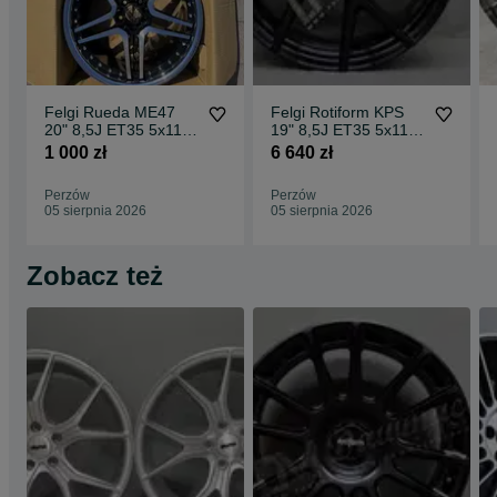
Felgi Rueda ME47
Felgi Rotiform KPS
20" 8,5J ET35 5x112
19" 8,5J ET35 5x112
CBKF1 / 2 sztuki
Matte Black Face w/
1 000 zł
6 640 zł
Gloss
Perzów
Perzów
05 sierpnia 2026
05 sierpnia 2026
Zobacz też