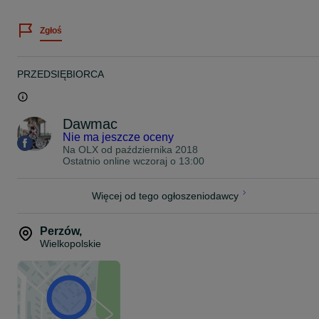
JAPAN RACING
Zgłoś
Zawsze staramy się stanąć na wysokości zadania jeśli chodzi o
pomoc w doborze felg do Państwa auta.
Dziś chcemy Państwu zaoferować felgi model : FORZZA GRAVITY
PRZEDSIĘBIORCA
19" 8,5J ET45 5x112 bore 66,56
Kolor: Black
Dawmac
Felgi na magazynie.
Nie ma jeszcze oceny
Na OLX od
października 2018
ZAPRASZAMY!
Ostatnio online wczoraj o 13:00
Cena z ogłoszenia dotyczy kompletu 4 felg oraz zawiera VAT 23%.
Więcej od tego ogłoszeniodawcy
Proszę o kontakt telefoniczny lub za pomocą formularza OLX
odnośnie wyboru oraz dostępności felg do Państwa samochodu.
Perzów
,
Zapraszamy do zapoznania się z całą naszą ofertą felg na naszej
Wielkopolskie
stronie www.dawmac.eu