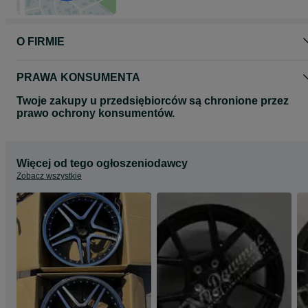
kompletu czterech felg.
Proszę o kontakt telefoniczny lub za pomocą formularza olx
O FIRMIE
odnośnie wyboru oraz dostępności felg do Państwa samochodu.
Zapraszamy do zapoznania się z całą naszą ofertą felg na naszej
stronie www.dawmac.eu
PRAWA KONSUMENTA
Twoje zakupy u przedsiębiorców są chronione przez
prawo ochrony konsumentów.
Więcej od tego ogłoszeniodawcy
Zobacz wszystkie