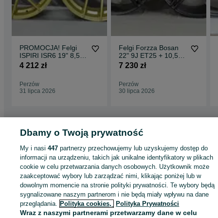
PROMOCJA! Felgi
Felgi Forzza Bosan
ISPIRI ISR6 19" 8,5J
22" 9J ET25 + 10,5J
ET32+9,5J ET45
ET38 5x112 Satin
4 212 zł
7 230 zł
5x112 Matt Carbon
Black
Perzów
Perzów
31 lipca 2026
30 lipca 2026
Dbamy o Twoją prywatność
Strona główna
Motoryzacja
Opony i Felgi
Felgi
Felgi - Wielkopolskie
Felg
My i nasi
447
partnerzy przechowujemy lub uzyskujemy dostęp do
- Perzów
informacji na urządzeniu, takich jak unikalne identyfikatory w plikach
cookie w celu przetwarzania danych osobowych. Użytkownik może
zaakceptować wybory lub zarządzać nimi, klikając poniżej lub w
KATEGORIA
dowolnym momencie na stronie polityki prywatności. Te wybory będą
sygnalizowane naszym partnerom i nie będą miały wpływu na dane
ID:
927159839
Wyświetlenia: 2
przeglądania.
Polityka cookies,
Polityka Prywatności
Wraz z naszymi partnerami przetwarzamy dane w celu