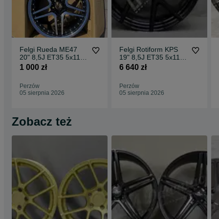
Felgi Rueda ME47
Felgi Rotiform KPS
20" 8,5J ET35 5x112
19" 8,5J ET35 5x112
CBKF1 / 2 sztuki
Matte Black Face w/
1 000 zł
6 640 zł
Gloss
Perzów
Perzów
05 sierpnia 2026
05 sierpnia 2026
Zobacz też