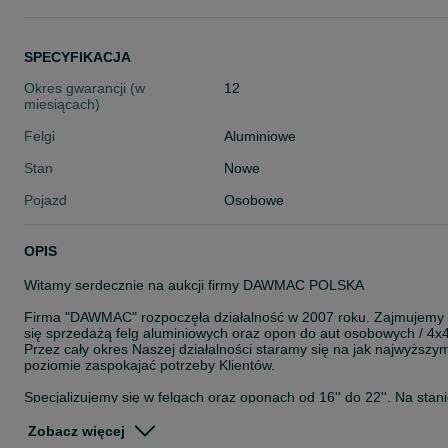
SPECYFIKACJA
Okres gwarancji (w
12
miesiącach)
Felgi
Aluminiowe
Stan
Nowe
Pojazd
Osobowe
OPIS
Witamy serdecznie na aukcji firmy DAWMAC POLSKA
Firma "DAWMAC" rozpoczęła działalność w 2007 roku. Zajmujemy
się sprzedażą felg aluminiowych oraz opon do aut osobowych / 4x4
Przez cały okres Naszej działalności staramy się na jak najwyższy
poziomie zaspokajać potrzeby Klientów.
Specjalizujemy się w felgach oraz oponach od 16'' do 22''. Na stan
posiadamy około 8000 szt felg. Jesteśmy autoryzowanym
przedstawicielem takich Firm jak: ISPIRI, OEMS, VEEMANN,
Zobacz więcej
CADES, ZITO, ROHANA, ROTIFORM, AXE, CALIBRE, KESKIN,