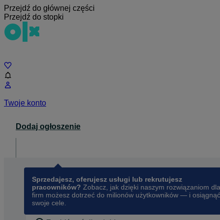
Przejdź do głównej części
Przejdź do stopki
Czat
Twoje konto
Dodaj ogłoszenie
Dla biznesu
opens in a new tab
Sprzedajesz, oferujesz usługi lub rekrutujesz
pracowników?
Zobacz, jak dzięki naszym rozwiązaniom dl
firm możesz dotrzeć do milionów użytkowników — i osiągną
swoje cele.