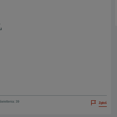
.
u
wietlenia: 39
Zgłoś