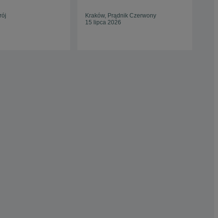
rój
Kraków, Prądnik Czerwony
Jas
15 lipca 2026
25 