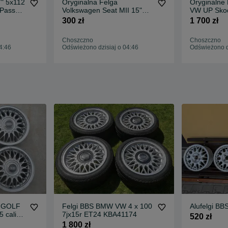
7" 5x112
Oryginalna Felga
Oryginalne 
Passat
Volkswagen Seat MII 15"
VW UP Skod
5.5J ET41 4X100
15”
300 zł
1 700 zł
185/55R15
Choszczno
Choszczno
4:46
Odświeżono dzisiaj o 04:46
Odświeżono dz
 GOLF
Felgi BBS BMW VW 4 x 100
Alufelgi B
 cali
7jx15r ET24 KBA41174
520 zł
 !
1 800 zł