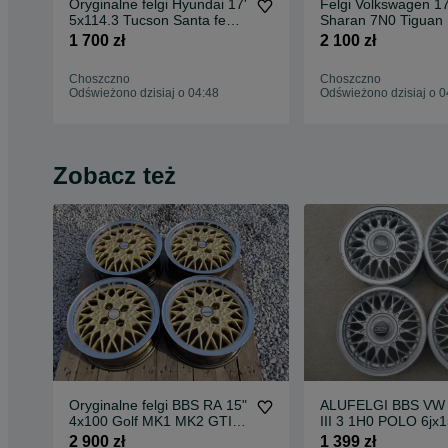
Oryginalne felgi Hyundai 17'
Felgi Volkswagen 1
5x114.3 Tucson Santa fe
Sharan 7N0 Tiguan 
IX35 Kona Tpms
Golf T-Roc et39 7J
1 700 zł
2 100 zł
Choszczno
Choszczno
Odświeżono dzisiaj o 04:48
Odświeżono dzisiaj o 0
Zobacz też
Oryginalne felgi BBS RA 15"
ALUFELGI BBS VW
4x100 Golf MK1 MK2 GTI
III 3 1H0 POLO 6jx15
Jetta Polo
ET45 4x100 komplet
2 900 zł
1 399 zł