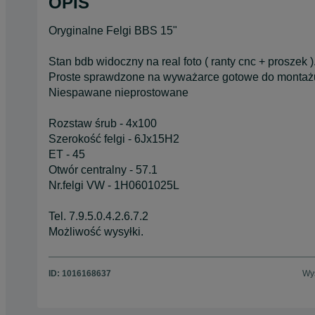
OPIS
Oryginalne Felgi BBS 15"
Stan bdb widoczny na real foto ( ranty cnc + proszek )
Proste sprawdzone na wyważarce gotowe do montaż
Niespawane nieprostowane
Rozstaw śrub - 4x100
Szerokość felgi - 6Jx15H2
ET - 45
Otwór centralny - 57.1
Nr.felgi VW - 1H0601025L
Tel. 7.9.5.0.4.2.6.7.2
Możliwość wysyłki.
ID:
1016168637
Wyś